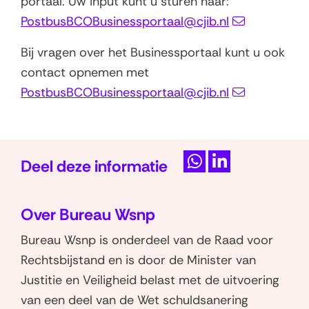
portaal. Uw input kunt u sturen naar:
e
PostbusBCOBusinessportaal@cjib.nl
n
Bij vragen over het Businessportaal kunt u ook
s
contact opnemen met
t
PostbusBCOBusinessportaal@cjib.nl
e
r
)
Deel deze informatie
D
D
e
e
Over Bureau Wsnp
l
l
e
e
Bureau Wsnp is onderdeel van de Raad voor
n
n
Rechtsbijstand en is door de Minister van
o
o
Justitie en Veiligheid belast met de uitvoering
p
p
van een deel van de Wet schuldsanering