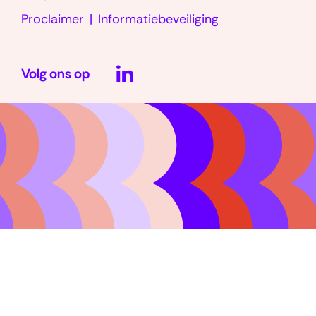
Proclaimer
Informatiebeveiliging
LinkedIn
Volg ons op
(opent
in
nieuw
venster)