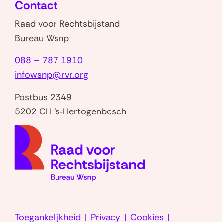
Contact
venster)
Raad voor Rechtsbijstand
Bureau Wsnp
088 – 787 1910
infowsnp@rvr.org
Postbus 2349
5202 CH 's‑Hertogenbosch
(naar
homep
Toegankelijkheid
Privacy
Cookies