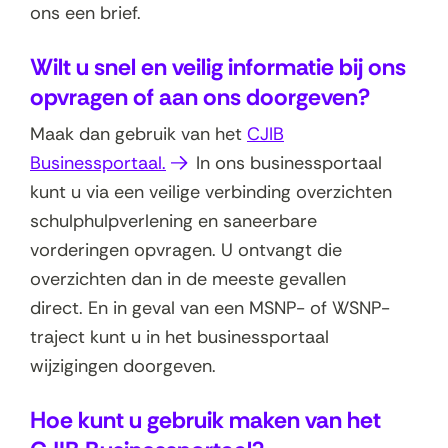
n
ons een brief.
s
Wilt u snel en veilig informatie bij ons
t
opvragen of aan ons doorgeven?
e
r
Maak dan gebruik van het
CJIB
)
(
Businessportaal.
In ons businessportaal
o
kunt u via een veilige verbinding overzichten
p
schulphulpverlening en saneerbare
e
vorderingen opvragen. U ontvangt die
n
overzichten dan in de meeste gevallen
t
direct. En in geval van een MSNP- of WSNP-
i
traject kunt u in het businessportaal
n
wijzigingen doorgeven.
n
Hoe kunt u gebruik maken van het
i