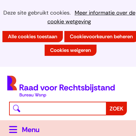
Ga
Cookies
Hier
Deze site gebruikt cookies.
Meer informatie over de
naar
kan
cookie wetgeving
toestaan?
de
het
inhoud
Alle cookies toestaan
Cookievoorkeuren beheren
gebruik
van
Cookies weigeren
cookies
op
deze
(
website
h
worden
toegestaan
Waar
Z
ZOEK
of
bent
o
geweigerd.
u
e
Uitklappen
Menu
naar
k