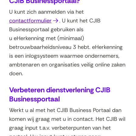
CJIB Businessportaal?
e
u
U kunt zich aanmelden via het
w
(
contactformulier
. U kunt het CJIB
v
o
Businessportaal gebruiken als
e
p
u eHerkenning met (minimaal)
n
e
betrouwbaarheidsniveau 3 hebt. eHerkenning
s
n
is een inlogsysteem waarmee ondernemers,
t
t
ambtenaren en organisaties veilig online zaken
e
i
doen.
r
n
Verbeteren dienstverlening CJIB
)
n
Businessportaal
i
e
Werkt u al met het CJIB Business Portaal dan
u
komen wij graag met u in contact. Het CJIB wil
w
graag input t.a.v. verbeterpunten van het
v