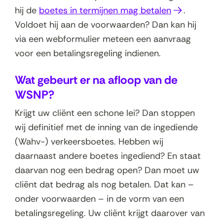
(
hij de
boetes in termijnen mag betalen
.
o
Voldoet hij aan de voorwaarden? Dan kan hij
p
via een webformulier meteen een aanvraag
e
voor een betalingsregeling indienen.
n
Wat gebeurt er na afloop van de
t
WSNP?
i
n
Krijgt uw cliënt een schone lei? Dan stoppen
n
wij definitief met de inning van de ingediende
i
(Wahv-) verkeersboetes. Hebben wij
e
daarnaast andere boetes ingediend? En staat
u
daarvan nog een bedrag open? Dan moet uw
w
cliënt dat bedrag als nog betalen. Dat kan –
v
onder voorwaarden – in de vorm van een
e
betalingsregeling. Uw cliënt krijgt daarover van