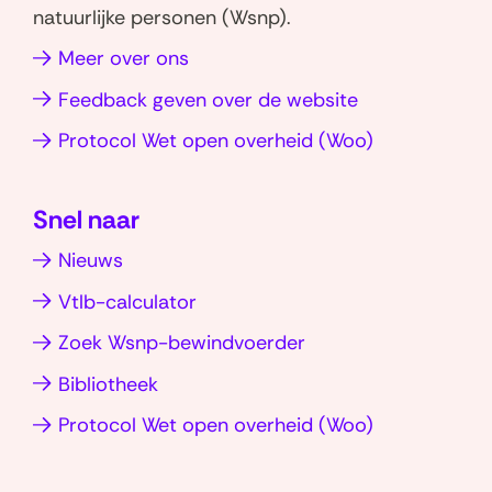
W
L
natuurlijke personen (Wsnp).
h
i
Meer over ons
a
n
t
k
Feedback geven over de website
s
e
(opent
Protocol Wet open overheid (Woo)
a
d
in
p
I
nieuw
p
n
Snel naar
venster)
(opent
(opent
Nieuws
in
in
nieuw
nieuw
Vtlb-calculator
venster)
venster)
Zoek Wsnp-bewindvoerder
Bibliotheek
(opent
Protocol Wet open overheid (Woo)
in
nieuw