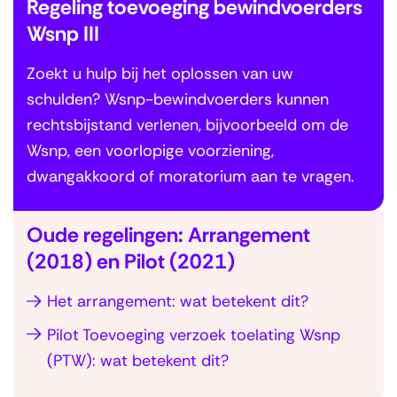
Regeling toevoeging bewindvoerders
Wsnp III
Zoekt u hulp bij het oplossen van uw
schulden? Wsnp-bewindvoerders kunnen
rechtsbijstand verlenen, bijvoorbeeld om de
Wsnp, een voorlopige voorziening,
dwangakkoord of moratorium aan te vragen.
Oude regelingen: Arrangement
(2018) en Pilot (2021)
Het arrangement: wat betekent dit?
Pilot Toevoeging verzoek toelating Wsnp
(PTW): wat betekent dit?