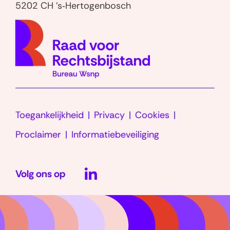
5202 CH 's‑Hertogenbosch
(naar
homep
Toegankelijkheid
Privacy
Cookies
Proclaimer
Informatiebeveiliging
LinkedIn
Volg ons op
(opent
in
nieuw