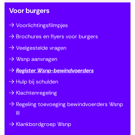
Voor burgers
Voorlichtingsfilmpjes
S
Brochures en flyers voor burgers
l
a
Veelgestelde vragen
n
Wsnp aanvragen
a
Register Wsnp-bewindvoerders
v
i
Hulp bij schulden
g
Klachtenregeling
a
Regeling toevoeging bewindvoerders Wsnp
t
III
i
Klankbordgroep Wsnp
e
o