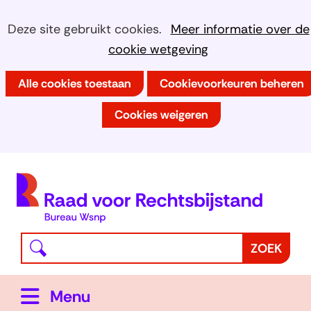
Ga
Cookies
Hier
Deze site gebruikt cookies.
Meer informatie over de
naar
kan
cookie wetgeving
toestaan?
de
het
inhoud
Alle cookies toestaan
Cookievoorkeuren beheren
gebruik
van
Cookies weigeren
cookies
op
deze
(
website
h
worden
toegestaan
Waar
Z
ZOEK
of
bent
o
geweigerd.
u
e
Uitklappen
Menu
naar
k