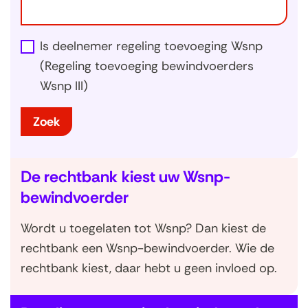
n
d
v
Is deelnemer regeling toevoeging Wsnp
o
(Regeling toevoeging bewindvoerders
e
Wsnp III)
r
Zoek
d
e
r
De rechtbank kiest uw Wsnp-
s
bewindvoerder
Wordt u toegelaten tot Wsnp? Dan kiest de
rechtbank een Wsnp-bewindvoerder. Wie de
rechtbank kiest, daar hebt u geen invloed op.