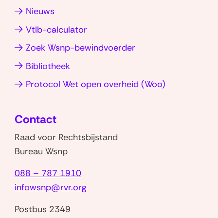
venster)
t
)
Nieuws
i
Vtlb-calculator
e
(
Zoek Wsnp-bewindvoerder
V
Bibliotheek
o
(opent
Protocol Wet open overheid (Woo)
o
in
r
nieuw
Contact
b
venster)
u
Raad voor Rechtsbijstand
r
Bureau Wsnp
g
088 – 787 1910
e
infowsnp@rvr.org
r
s
Postbus 2349
)