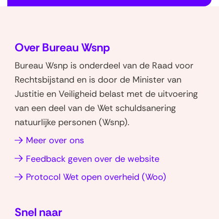
T
v
e
e
r
r
Over Bureau Wsnp
u
(
Bureau Wsnp is onderdeel van de Raad voor
g
V
Rechtsbijstand en is door de Minister van
n
o
Justitie en Veiligheid belast met de uitvoering
a
o
van een deel van de Wet schuldsanering
a
r
natuurlijke personen (Wsnp).
r
b
n
u
Meer over ons
a
r
Feedback geven over de website
v
g
(opent
Protocol Wet open overheid (Woo)
i
e
in
g
r
nieuw
a
s
Snel naar