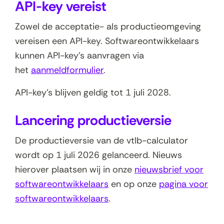
API-key vereist
n
e
Zowel de acceptatie- als productieomgeving
n
u
vereisen een API-key. Softwareontwikkelaars
i
w
kunnen API-key's aanvragen via
e
v
het
aanmeldformulier
.
u
e
w
n
API-key's blijven geldig tot 1 juli 2028.
v
s
e
t
Lancering productieversie
n
e
De productieversie van de vtlb-calculator
s
r
wordt op 1 juli 2026 gelanceerd. Nieuws
t
)
hierover plaatsen wij in onze
nieuwsbrief voor
e
softwareontwikkelaars
en op onze
pagina voor
r
softwareontwikkelaars
.
)