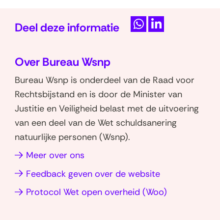
Deel deze informatie
D
D
e
e
Over Bureau Wsnp
l
l
e
e
Bureau Wsnp is onderdeel van de Raad voor
n
n
Rechtsbijstand en is door de Minister van
o
o
Justitie en Veiligheid belast met de uitvoering
p
p
van een deel van de Wet schuldsanering
W
L
natuurlijke personen (Wsnp).
h
i
Meer over ons
a
n
t
k
Feedback geven over de website
s
e
(opent
Protocol Wet open overheid (Woo)
a
d
in
p
I