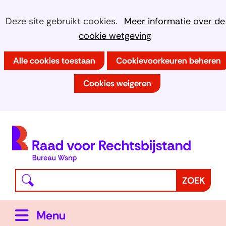
Ga
Cookies
Hier
Deze site gebruikt cookies.
Meer informatie over de
naar
kan
cookie wetgeving
toestaan?
de
het
inhoud
Alle cookies toestaan
Cookievoorkeuren beheren
gebruik
van
Cookies weigeren
cookies
op
deze
(
website
h
worden
toegestaan
Waar
Z
ZOEK
of
bent
o
geweigerd.
u
e
Uitklappen
Menu
naar
k