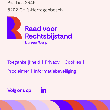
Postbus 2349
5202 CH 's‑Hertogenbosch
(naar
homep
Toegankelijkheid
Privacy
Cookies
Proclaimer
Informatiebeveiliging
LinkedIn
Volg ons op
(opent
in
nieuw