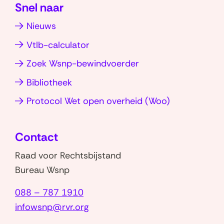
nieuw
p
n
Snel naar
venster)
(opent
(opent
Nieuws
in
in
nieuw
nieuw
Vtlb-calculator
venster)
venster)
Zoek Wsnp-bewindvoerder
Bibliotheek
(opent
Protocol Wet open overheid (Woo)
in
nieuw
Contact
venster)
Raad voor Rechtsbijstand
Bureau Wsnp
088 – 787 1910
infowsnp@rvr.org