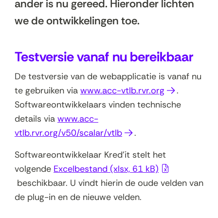
ander is nu gereed. Hieronder lichten
we de ontwikkelingen toe.
Testversie vanaf nu bereikbaar
De testversie van de webapplicatie is vanaf nu
(
te gebruiken via
www.acc-vtlb.rvr.org
.
o
Softwareontwikkelaars vinden technische
p
details via
www.acc-
(
e
vtlb.rvr.org/v50/scalar/vtlb
.
o
n
Softwareontwikkelaar Kred’it stelt het
p
t
volgende
Excelbestand
(xlsx, 61 kB)
e
i
beschikbaar. U vindt hierin de oude velden van
n
n
de plug-in en de nieuwe velden.
t
n
i
i