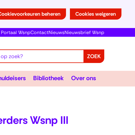
Cookievoorkeuren beheren
Cookies weigeren
(opent
Portaal Wsnp
Contact
Nieuws
Nieuwsbrief Wsnp
in
nieuw
venster)
ZOEK
epsmatig
Schuldeisers
Bibliotheek
Over
uldeisers
Bibliotheek
Over ons
okken
lappen
Uitklappen
Uitklappen
ons
Uitklappen
rders Wsnp III