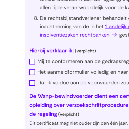
allen tijde verantwoordelijk voor de k
De rechtsbijstandverlener behandelt
inachtneming van de in het
‘Landelij
(opent
insolventiezaken rechtbanken’
gest
in
Hierbij verklaar ik:
nieuw
(verplicht)
venster
Mij te conformeren aan de gedragsreg
Het aanmeldformulier volledig en naar
Dat ik voldoe aan de voorwaarden zoals
De Wsnp-bewindvoerder dient een certi
opleiding over verzoekschriftprocedur
de regeling
(verplicht)
Dit certificaat mag niet ouder zijn dan één jaa