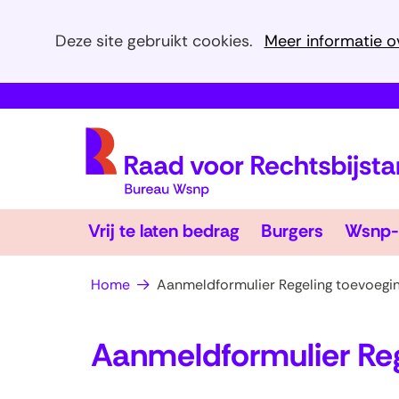
Cookies
Deze site gebruikt cookies.
Meer informatie o
toestaan?
Hier
kan
het
gebruik
van
cookies
Vrij
Burgers
op
Vrij te laten bedrag
Burgers
Wsnp-
te
Uitklappen
Uitklapp
deze
laten
bedrag
website
Home
Aanmeldformulier Regeling toevoegi
worden
toegestaan
Aanmeldformulier Reg
of
geweigerd.