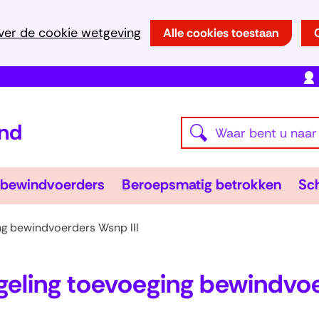
Ga
ver de cookie wetgeving
Alle cookies toestaan
naar
de
inhoud
(naar
Waar
homepage)
Z
bent
o
u
e
Wsnp-
Bero
bewindvoerders
Beroepsmatig betrokken
Sch
naar
en
bewindvoerders
Uitklappen
betr
Uitk
k
op
e
ng bewindvoerders Wsnp III
zoek?
n
eling toevoeging bewindvoe