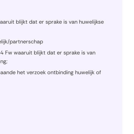
jjjj)
welke
datum
is
aruit blijkt dat er sprake is van huwelijkse
de
gemeens
van
elijk/partnerschap
goederen
4 Fw waaruit blijkt dat er sprake is van
ontbond
(dd-
ng;
mm-
aande het verzoek ontbinding huwelijk of
jjjj)
)