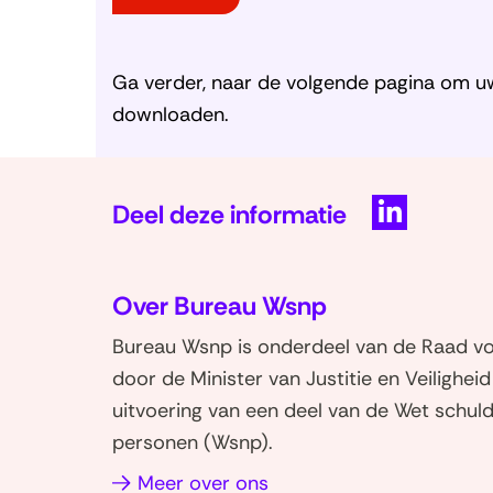
Ga verder, naar de volgende pagina om uw
downloaden.
Deel deze informatie
D
e
Over Bureau Wsnp
l
e
Bureau Wsnp is onderdeel van de Raad voo
n
door de Minister van Justitie en Veilighei
o
uitvoering van een deel van de Wet schuld
p
personen (Wsnp).
L
i
Meer over ons