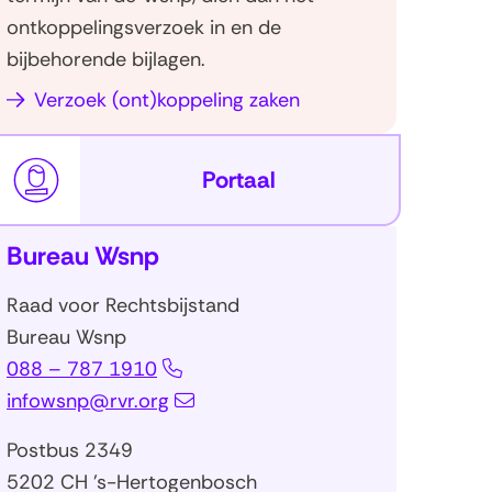
ontkoppelingsverzoek in en de
(dd-
bijbehorende bijlagen.
Verzoek (ont)koppeling zaken
)
(opent
Portaal
in
nieuw
Bureau Wsnp
venster)
Raad voor Rechtsbijstand
Bureau Wsnp
088 – 787 1910
infowsnp@rvr.org
Postbus 2349
5202 CH ’s-Hertogenbosch