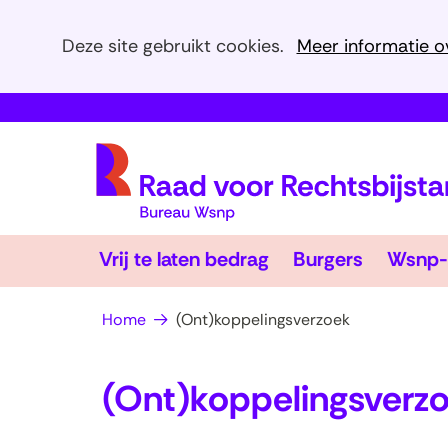
Cookies
Deze site gebruikt cookies.
Meer informatie o
toestaan?
Hier
kan
het
gebruik
van
cookies
Vrij
Burgers
op
Vrij te laten bedrag
Burgers
Wsnp-
te
Uitklappen
Uitklapp
deze
laten
bedrag
website
Home
(Ont)koppelingsverzoek
worden
toegestaan
(Ont)koppelingsverz
of
geweigerd.