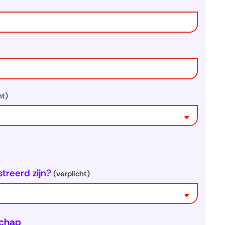
ht)
treerd zijn?
(verplicht)
schap