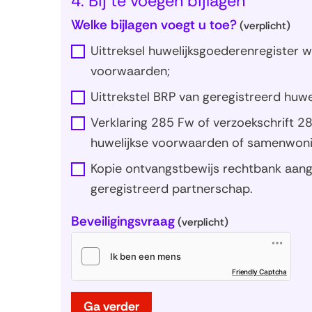
4. Bij te voegen bijlagen
Welke bijlagen voegt u toe?
(verplicht)
Uittreksel huwelijksgoederenregister wa
voorwaarden;
Uittrekstel BRP van geregistreerd huw
Verklaring 285 Fw of verzoekschrift 28
huwelijkse voorwaarden of samenwoni
Kopie ontvangstbewijs rechtbank aang
geregistreerd partnerschap.
Beveiligingsvraag
(verplicht)
(opent
Friendly Captcha
in
nieuw
venster
Ga verder