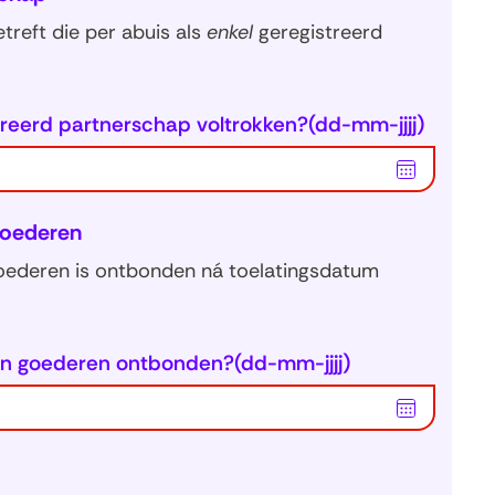
treft die per abuis als
enkel
geregistreerd
treerd partnerschap voltrokken?
(dd-mm-jjjj)
Kies
datum
voor
goederen
veld
Op
goederen is ontbonden ná toelatingsdatum
welke
datum
is
het
an goederen ontbonden?
(dd-mm-jjjj)
huwelijk/
Kies
partners
datum
voltrokk
voor
(dd-
veld
mm-
Op