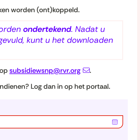
ken worden (ont)koppeld.
worden
ondertekend
. Nadat u
ngevuld, kunt u het downloaden
 op
subsidiewsnp@rvr.org
.
indienen? Log dan in op het portaal.
Kies
datum
voor
veld