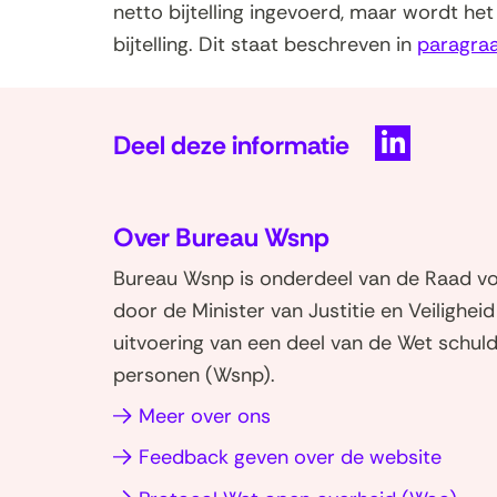
netto bijtelling ingevoerd, maar wordt 
bijtelling. Dit staat beschreven in
paragraa
Deel deze informatie
D
e
Over Bureau Wsnp
l
e
Bureau Wsnp is onderdeel van de Raad voo
n
door de Minister van Justitie en Veilighei
o
uitvoering van een deel van de Wet schuld
p
personen (Wsnp).
L
i
Meer over ons
n
Feedback geven over de website
k