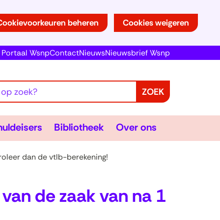
Cookievoorkeuren beheren
Cookies weigeren
(opent
Portaal Wsnp
Contact
Nieuws
Nieuwsbrief Wsnp
in
nieuw
venster)
ZOEK
epsmatig
Schuldeisers
Bibliotheek
Over
uldeisers
Bibliotheek
Over ons
okken
lappen
Uitklappen
Uitklappen
ons
Uitklappen
roleer dan de vtlb-berekening!
 van de zaak van na 1