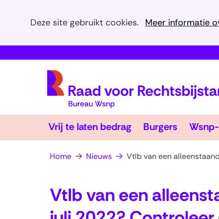
Cookies
Deze site gebruikt cookies.
Meer informatie o
toestaan?
Hier
kan
het
gebruik
van
cookies
Vrij
Burgers
op
Vrij te laten bedrag
Burgers
Wsnp-
te
Uitklappen
Uitklapp
deze
laten
bedrag
website
Home
Nieuws
Vtlb van een alleenstaand
worden
toegestaan
Vtlb van een alleens
of
geweigerd.
juli 2022? Controleer