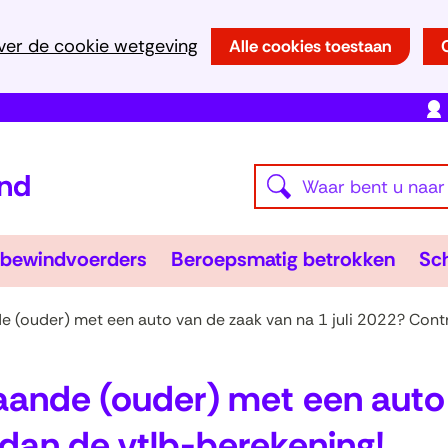
Ga
ver de cookie wetgeving
Alle cookies toestaan
naar
de
inhoud
(naar
Waar
homepage)
Z
bent
o
u
e
Wsnp-
Bero
bewindvoerders
Beroepsmatig betrokken
Sch
naar
en
bewindvoerders
Uitklappen
betr
Uitk
k
op
e
e (ouder) met een auto van de zaak van na 1 juli 2022? Cont
zoek?
n
taande (ouder) met een auto
 dan de vtlb-berekening!