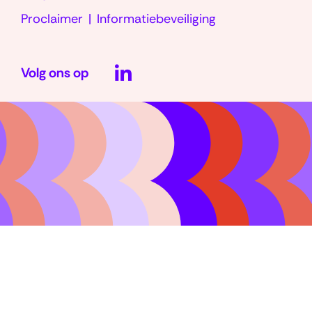
Proclaimer
Informatiebeveiliging
LinkedIn
Volg ons op
(opent
in
nieuw
venster)