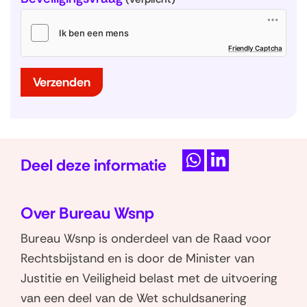
(
Friendly Captcha
o
p
e
n
t
Verzenden
i
n
n
i
e
u
w
v
e
n
s
Deel deze informatie
t
e
r
D
D
)
e
e
Over Bureau Wsnp
l
l
e
e
Bureau Wsnp is onderdeel van de Raad voor
n
n
Rechtsbijstand en is door de Minister van
o
o
Justitie en Veiligheid belast met de uitvoering
p
p
van een deel van de Wet schuldsanering