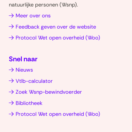
W
L
natuurlijke personen (Wsnp).
h
i
Meer over ons
a
n
t
k
Feedback geven over de website
s
e
(opent
Protocol Wet open overheid (Woo)
a
d
in
p
I
nieuw
p
n
Snel naar
venster)
(opent
(opent
Nieuws
in
in
nieuw
nieuw
Vtlb-calculator
venster)
venster)
Zoek Wsnp-bewindvoerder
Bibliotheek
(opent
Protocol Wet open overheid (Woo)
in
nieuw