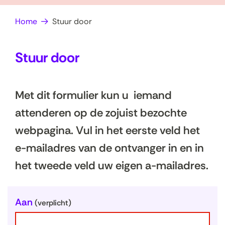
op
e
Home
Stuur door
zoek?
n
Stuur door
Met dit formulier kun u iemand
attenderen op de zojuist bezochte
webpagina. Vul in het eerste veld het
e-mailadres van de ontvanger in en in
het tweede veld uw eigen a-mailadres.
U
Aan
(verplicht)
w