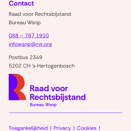
Contact
venster)
Raad voor Rechtsbijstand
Bureau Wsnp
088 – 787 1910
infowsnp@rvr.org
Postbus 2349
5202 CH 's‑Hertogenbosch
(naar
homep
Toegankelijkheid
Privacy
Cookies