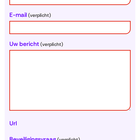
g
e
E-mail
(verplicht)
g
e
v
Uw bericht
(verplicht)
e
n
s
Url
Beveiligingsvraag
(verplicht)