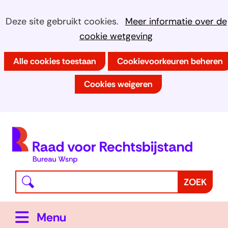
Ga
Cookies
Hier
Deze site gebruikt cookies.
Meer informatie over de
naar
kan
cookie wetgeving
toestaan?
de
het
inhoud
Alle cookies toestaan
Cookievoorkeuren beheren
gebruik
van
Cookies weigeren
cookies
op
deze
(
website
h
worden
toegestaan
Waar
Z
ZOEK
of
bent
o
geweigerd.
u
e
Uitklappen
Menu
naar
k