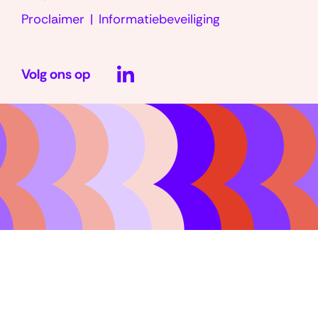
Proclaimer
Informatiebeveiliging
LinkedIn
Volg ons op
(opent
in
nieuw
venster)