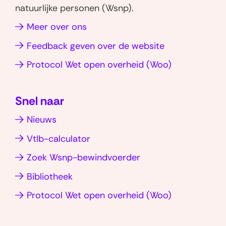
W
L
natuurlijke personen (Wsnp).
h
i
Meer over ons
a
n
t
k
Feedback geven over de website
s
e
(opent
Protocol Wet open overheid (Woo)
a
d
in
p
I
nieuw
p
n
Snel naar
venster)
(opent
(opent
Nieuws
in
in
nieuw
nieuw
Vtlb-calculator
venster)
venster)
Zoek Wsnp-bewindvoerder
Bibliotheek
(opent
Protocol Wet open overheid (Woo)
in
nieuw