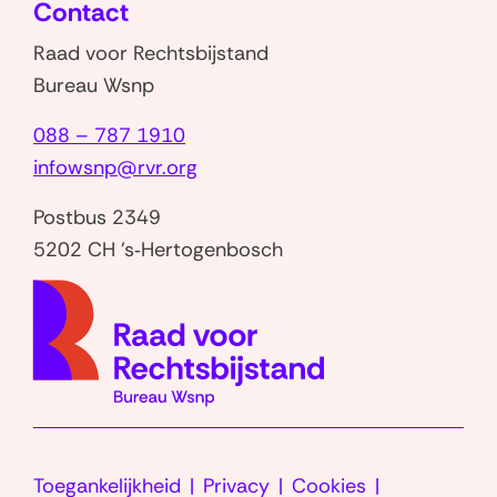
Contact
venster)
Raad voor Rechtsbijstand
Bureau Wsnp
088 – 787 1910
infowsnp@rvr.org
Postbus 2349
5202 CH 's‑Hertogenbosch
(naar
homep
Toegankelijkheid
Privacy
Cookies