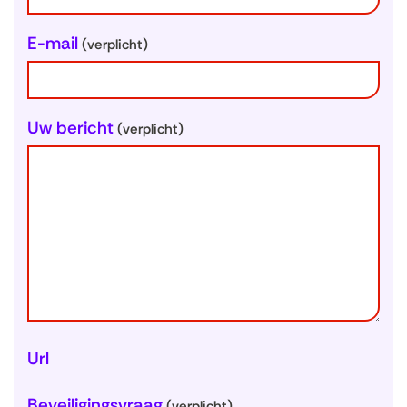
g
e
E-mail
(verplicht)
g
e
v
Uw bericht
(verplicht)
e
n
s
Url
Beveiligingsvraag
(verplicht)