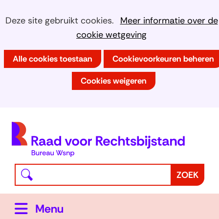
Ga
Cookies
Hier
Deze site gebruikt cookies.
Meer informatie over de
naar
kan
cookie wetgeving
toestaan?
de
het
inhoud
Alle cookies toestaan
Cookievoorkeuren beheren
gebruik
van
Cookies weigeren
cookies
op
deze
(
website
h
worden
toegestaan
Waar
Z
ZOEK
of
bent
o
geweigerd.
u
e
Uitklappen
Menu
naar
k