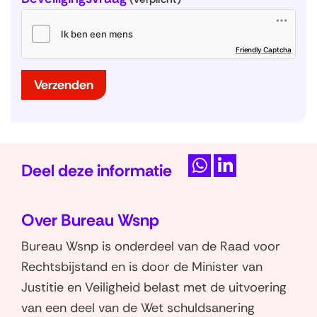
(
Friendly Captcha
o
p
e
n
t
Verzenden
i
n
n
i
e
u
w
v
e
n
s
Deel deze informatie
t
e
r
D
D
)
e
e
Over Bureau Wsnp
l
l
e
e
Bureau Wsnp is onderdeel van de Raad voor
n
n
Rechtsbijstand en is door de Minister van
o
o
Justitie en Veiligheid belast met de uitvoering
p
p
van een deel van de Wet schuldsanering