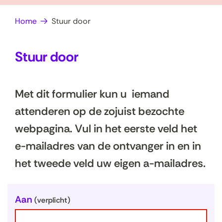
op
e
Home
Stuur door
zoek?
n
Stuur door
Met dit formulier kun u iemand
attenderen op de zojuist bezochte
webpagina. Vul in het eerste veld het
e-mailadres van de ontvanger in en in
het tweede veld uw eigen a-mailadres.
U
Aan
(verplicht)
w