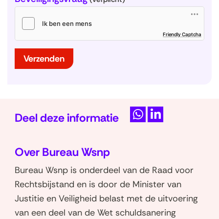
(
Friendly Captcha
o
p
e
n
t
Verzenden
i
n
n
i
e
u
w
v
e
n
s
Deel deze informatie
t
e
r
D
D
)
e
e
Over Bureau Wsnp
l
l
e
e
Bureau Wsnp is onderdeel van de Raad voor
n
n
Rechtsbijstand en is door de Minister van
o
o
Justitie en Veiligheid belast met de uitvoering
p
p
van een deel van de Wet schuldsanering