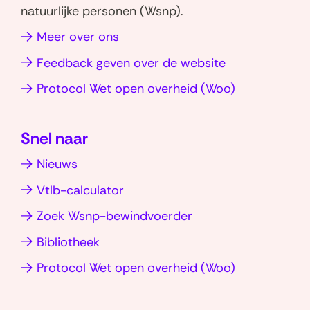
W
L
natuurlijke personen (Wsnp).
h
i
Meer over ons
a
n
t
k
Feedback geven over de website
s
e
(opent
Protocol Wet open overheid (Woo)
a
d
in
p
I
nieuw
p
n
Snel naar
venster)
(opent
(opent
Nieuws
in
in
nieuw
nieuw
Vtlb-calculator
venster)
venster)
Zoek Wsnp-bewindvoerder
Bibliotheek
(opent
Protocol Wet open overheid (Woo)
in
nieuw