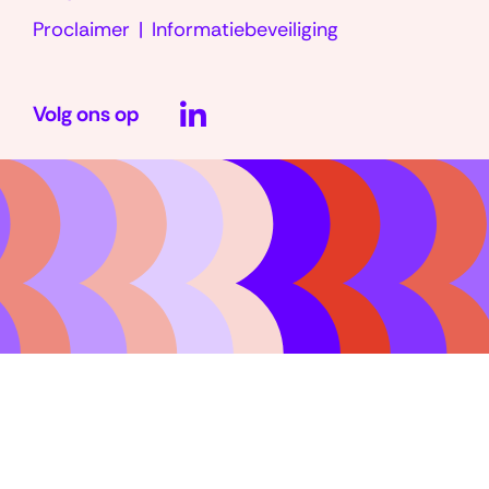
Proclaimer
Informatiebeveiliging
LinkedIn
Volg ons op
(opent
in
nieuw
venster)