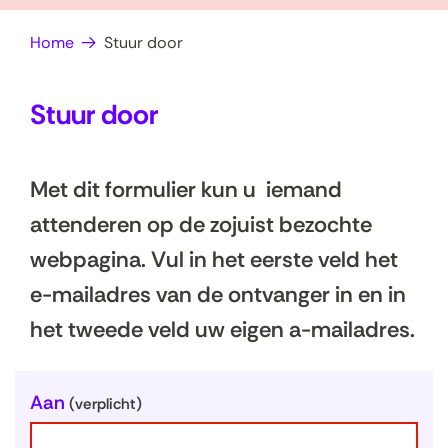
op
e
Home
Stuur door
zoek?
n
Stuur door
Met dit formulier kun u iemand
attenderen op de zojuist bezochte
webpagina. Vul in het eerste veld het
e-mailadres van de ontvanger in en in
het tweede veld uw eigen a-mailadres.
U
Aan
(verplicht)
w