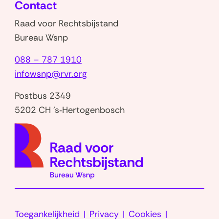
Contact
venster)
Raad voor Rechtsbijstand
Bureau Wsnp
088 – 787 1910
infowsnp@rvr.org
Postbus 2349
5202 CH 's‑Hertogenbosch
(naar
homep
Toegankelijkheid
Privacy
Cookies