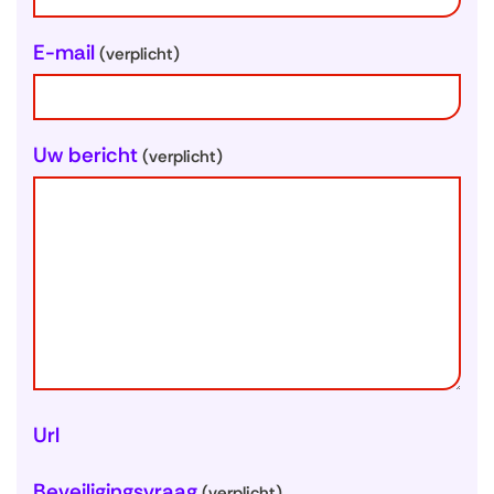
g
e
E-mail
(verplicht)
g
e
v
Uw bericht
(verplicht)
e
n
s
Url
Beveiligingsvraag
(verplicht)