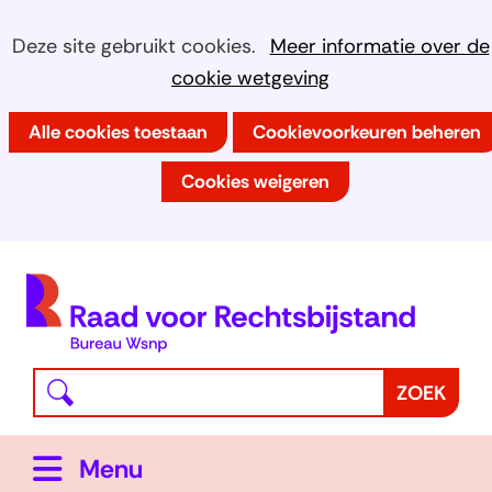
Ga
Cookies
Hier
Deze site gebruikt cookies.
Meer informatie over de
naar
kan
cookie wetgeving
toestaan?
de
het
inhoud
Alle cookies toestaan
Cookievoorkeuren beheren
gebruik
van
Cookies weigeren
cookies
op
deze
(
website
h
worden
toegestaan
Waar
Z
ZOEK
of
bent
o
geweigerd.
u
e
Uitklappen
Menu
naar
k