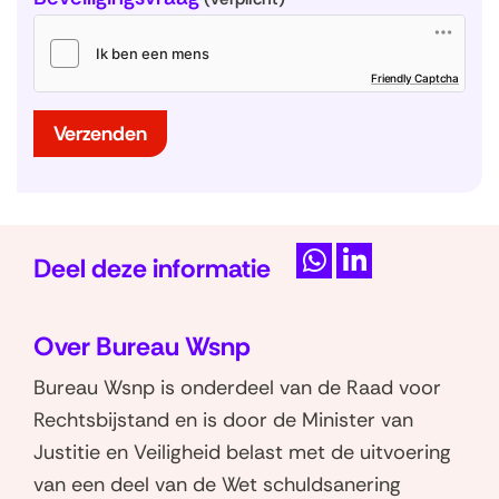
(
Friendly Captcha
o
p
e
n
t
Verzenden
i
n
n
i
e
u
w
v
e
n
s
Deel deze informatie
t
e
r
D
D
)
e
e
Over Bureau Wsnp
l
l
e
e
Bureau Wsnp is onderdeel van de Raad voor
n
n
Rechtsbijstand en is door de Minister van
o
o
Justitie en Veiligheid belast met de uitvoering
p
p
van een deel van de Wet schuldsanering