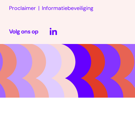
Proclaimer
Informatiebeveiliging
LinkedIn
Volg ons op
(opent
in
nieuw
venster)