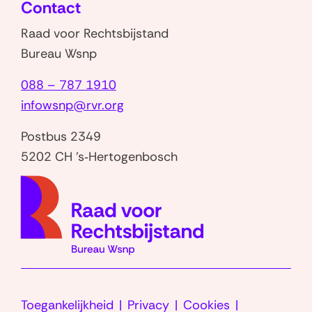
Contact
venster)
Raad voor Rechtsbijstand
Bureau Wsnp
088 – 787 1910
infowsnp@rvr.org
Postbus 2349
5202 CH 's‑Hertogenbosch
(naar
homep
Toegankelijkheid
Privacy
Cookies