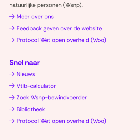
W
L
natuurlijke personen (Wsnp).
h
i
Meer over ons
a
n
t
k
Feedback geven over de website
s
e
(opent
Protocol Wet open overheid (Woo)
a
d
in
p
I
nieuw
p
n
Snel naar
venster)
(opent
(opent
Nieuws
in
in
nieuw
nieuw
Vtlb-calculator
venster)
venster)
Zoek Wsnp-bewindvoerder
Bibliotheek
(opent
Protocol Wet open overheid (Woo)
in
nieuw