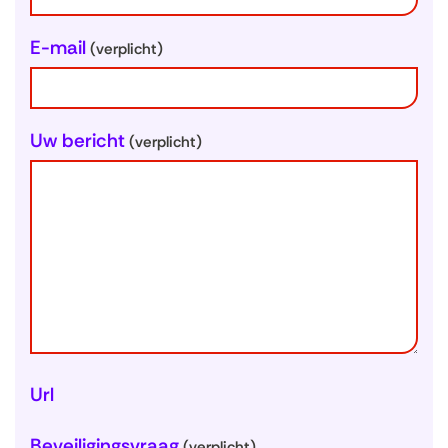
g
e
E-mail
(verplicht)
g
e
v
Uw bericht
(verplicht)
e
n
s
Url
Beveiligingsvraag
(verplicht)