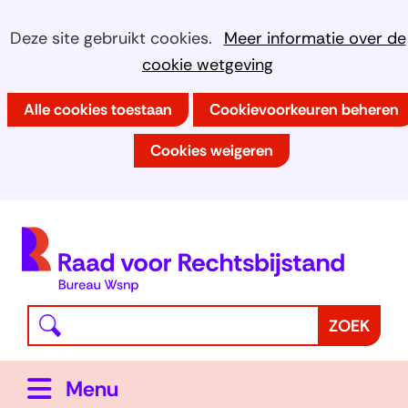
Ga
Cookies
Hier
Deze site gebruikt cookies.
Meer informatie over de
naar
kan
cookie wetgeving
toestaan?
de
het
inhoud
Alle cookies toestaan
Cookievoorkeuren beheren
gebruik
van
Cookies weigeren
cookies
op
deze
(
website
h
worden
toegestaan
Waar
Z
ZOEK
of
bent
o
geweigerd.
u
e
Uitklappen
Menu
naar
k