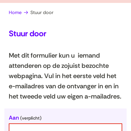
op
e
Home
Stuur door
zoek?
n
Stuur door
Met dit formulier kun u iemand
attenderen op de zojuist bezochte
webpagina. Vul in het eerste veld het
e-mailadres van de ontvanger in en in
het tweede veld uw eigen a-mailadres.
U
Aan
(verplicht)
w