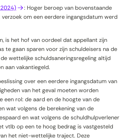
(opent
 2024)
: Hoger beroep van bovenstaande
in
et verzoek om een eerdere ingangsdatum werd
nieuw
venster)
is het hof van oordeel dat appellant zijn
s te gaan sparen voor zijn schuldeisers na de
 de wettelijke schuldsaneringsregeling altijd
 aan vakantiegeld.
 beslissing over een eerdere ingangsdatum van
digheden van het geval moeten worden
 een rol: de aard en de hoogte van de
sen wat volgens de berekening van de
espaard en wat volgens de schuldhulpverlener
 vtlb op een te hoog bedrag is vastgesteld
n het niet-wettelijke traject. Deze