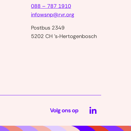
088 – 787 1910
infowsnp@rvr.org
Postbus 2349
5202 CH 's‑Hertogenbosch
nt
w
er)
LinkedIn
Volg ons op
(opent
in