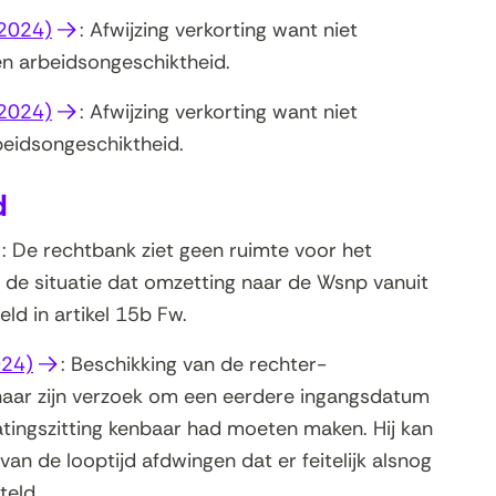
nieuw
(opent
 2024)
: Afwijzing verkorting want niet
enster)
in
en arbeidsongeschiktheid.
nieuw
(opent
 2024)
: Afwijzing verkorting want niet
venster)
in
rbeidsongeschiktheid.
nieuw
d
venster)
pent
: De rechtbank ziet geen ruimte voor het
de situatie dat omzetting naar de Wsnp vanuit
euw
ld in artikel 15b Fw.
nster)
(opent
024)
: Beschikking van de rechter-
in
aar zijn verzoek om een eerdere ingangsdatum
nieuw
oelatingszitting kenbaar had moeten maken. Hij kan
venster)
van de looptijd afdwingen dat er feitelijk alsnog
teld.