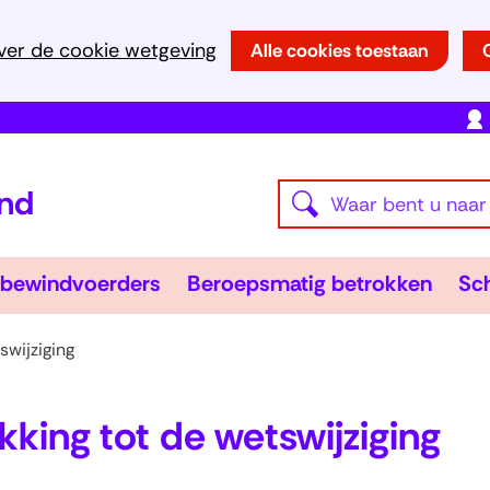
Ga
ver de cookie wetgeving
Alle cookies toestaan
naar
de
inhoud
(naar
Waar
homepage)
Z
bent
o
u
e
Wsnp-
Bero
bewindvoerders
Beroepsmatig betrokken
Sch
naar
en
bewindvoerders
Uitklappen
betr
Uitk
k
op
e
swijziging
zoek?
n
king tot de wetswijziging