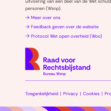
uitvoering van een deel van de Wet schuld
personen (Wsnp).
Meer over ons
Feedback geven over de website
(op
Protocol Wet open overheid (Woo)
in
nie
vens
Toegankelijkheid
Privacy
Cookies
Pr