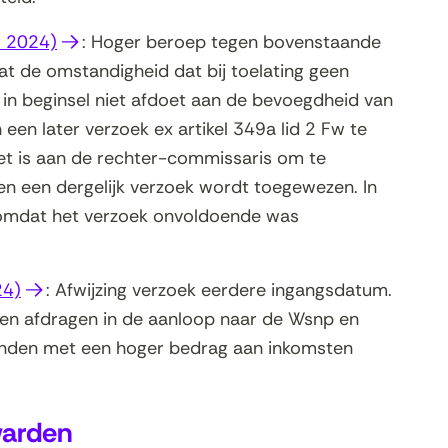
(opent
r 2024)
: Hoger beroep tegen bovenstaande
in
at de omstandigheid dat bij toelating geen
nieuw
n in beginsel niet afdoet aan de bevoegdheid van
venster)
en later verzoek ex artikel 349a lid 2 Fw te
 Het is aan de rechter-commissaris om te
n een dergelijk verzoek wordt toegewezen. In
 omdat het verzoek onvoldoende was
(opent
24)
: Afwijzing verzoek eerdere ingangsdatum.
in
en afdragen in de aanloop naar de Wsnp en
nieuw
nden met een hoger bedrag aan inkomsten
venster)
arden