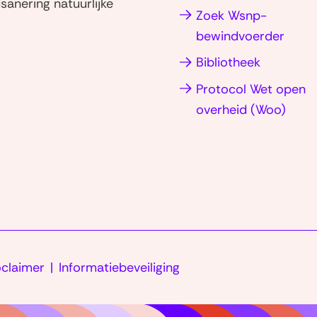
sanering natuurlijke
Zoek Wsnp-
bewindvoerder
Bibliotheek
Protocol Wet open
ent
(ope
overheid (Woo)
in
(naar
uw
nieu
homepage)
ter)
venst
oclaimer
Informatiebeveiliging