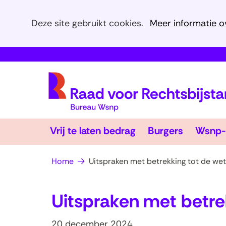
Cookies
Deze site gebruikt cookies.
Meer informatie o
toestaan?
Hier
kan
het
gebruik
van
cookies
Vrij
Burgers
op
Vrij te laten bedrag
Burgers
Wsnp-
te
Uitklappen
Uitklapp
deze
laten
bedrag
website
Home
Uitspraken met betrekking tot de wet
worden
toegestaan
Uitspraken met betrek
of
geweigerd.
20 december 2024