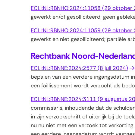
ECLI:NL:RBNHO:2024:11058 (29 oktober
v
gewerkt en/of gesolliciteerd; geen geblek
ECLI:NL:RBNHO:2024:11059 (29 oktober
gewerkt en niet gesolliciteerd; partiële a
Rechtbank Noord-Nederlan
(o
ECLI:NL:RBNNE:2024:2577 (8 juli 2024)
in
bepalen van een eerdere ingangsdatum in 
ni
een faillissement wordt verzocht als bedoe
ve
ECLI:NL:RBNNE:2024:3111 (9 augustus 2
commissaris, inhoudende dat de schulden
in zijn verzoekschrift of uiterlijk bij de t
nu nu niet met een verzoek tot verkorting 
een eerdere ingangsdatum wordt vastges