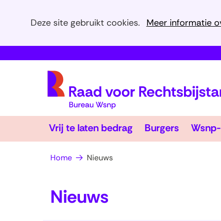
Cookies
Deze site gebruikt cookies.
Meer informatie o
toestaan?
Hier
kan
het
gebruik
van
cookies
Vrij
Burgers
op
Vrij te laten bedrag
Burgers
Wsnp-
te
Uitklappen
Uitklapp
deze
laten
bedrag
website
Home
Nieuws
worden
toegestaan
Nieuws
of
geweigerd.