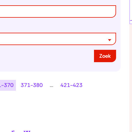
Zoek
1-370
371-380
...
421-423