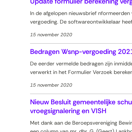
Update formulier berekening ve
In de afgelopen nieuwsbrief nformeerden w
vergoeding. De softwareontwikkelaar heef
15 november 2020
Bedragen Wsnp-vergoeding 202
De eerder vermelde bedragen zijn inmidde
verwerkt in het Formulier Verzoek bereken
15 november 2020
Nieuw Besluit gemeentelijke schul
vroegsignalering en VISH
Met dank aan de Beroepsvereniging Bewi
een column van mr. dhr. G. (Geert) Lankhor