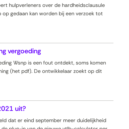
eert hulpverleners over de hardheidsclausule
ep op gedaan kan worden bij een verzoek tot
ing vergoeding
oeding Wsnp is een fout ontdekt, soms komen
ng (het pdf). De ontwikkelaar zoekt op dit
2021 uit?
eld dat er eind september meer duidelijkheid
 de plug-in van de nieuwe vtlb-calculator per