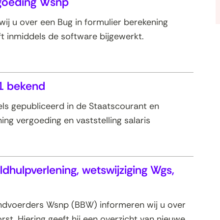
rgoeding Wsnp
ij u over een Bug in formulier berekening
t inmiddels de software bijgewerkt.
1 bekend
ls gepubliceerd in de Staatscourant en
ing vergoeding en vaststelling salaris
dhulpverlening, wetswijziging Wgs,
ndvoerders Wsnp (BBW) informeren wij u over
st. Hiering geeft hij een overzicht van nieuwe