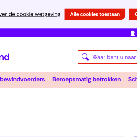
Ga
ver de cookie wetgeving
Alle cookies toestaan
naar
de
inhoud
(naar
Waar
homepage)
Z
bent
o
u
e
Wsnp-
Bero
bewindvoerders
Beroepsmatig betrokken
Sch
naar
en
bewindvoerders
Uitklappen
betr
Uitk
k
op
e
zoek?
n