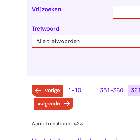
Zoeken
Zoeken
Vrij zoeken
binnen
in
de
Trefwoord
de
index
index
resultaten
vorige
1-10
...
351-360
36
resultaten
volgende
Aantal resultaten: 423