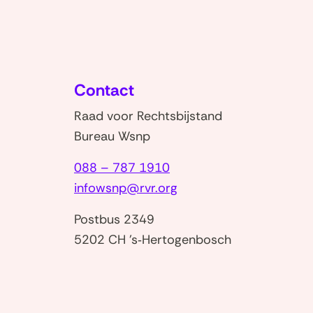
Contact
Raad voor Rechtsbijstand
Bureau Wsnp
088 – 787 1910
infowsnp@rvr.org
Postbus 2349
5202 CH 's‑Hertogenbosch
nt
w