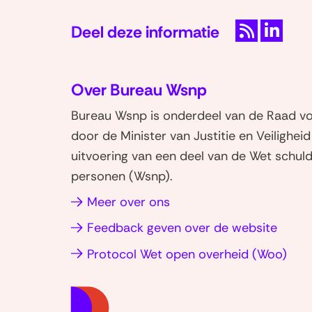
Deel deze informatie
R
D
S
e
Over Bureau Wsnp
S
l
e
Bureau Wsnp is onderdeel van de Raad voo
n
door de Minister van Justitie en Veilighei
o
uitvoering van een deel van de Wet schuld
p
personen (Wsnp).
L
i
Meer over ons
n
Feedback geven over de website
k
(op
Protocol Wet open overheid (Woo)
e
in
d
nie
I