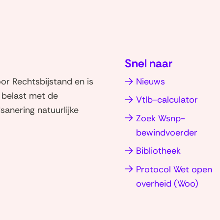
Snel naar
r Rechtsbijstand en is
Nieuws
d belast met de
Vtlb-calculator
sanering natuurlijke
Zoek Wsnp-
bewindvoerder
Bibliotheek
Protocol Wet open
ent
(ope
overheid (Woo)
in
(naar
uw
nieu