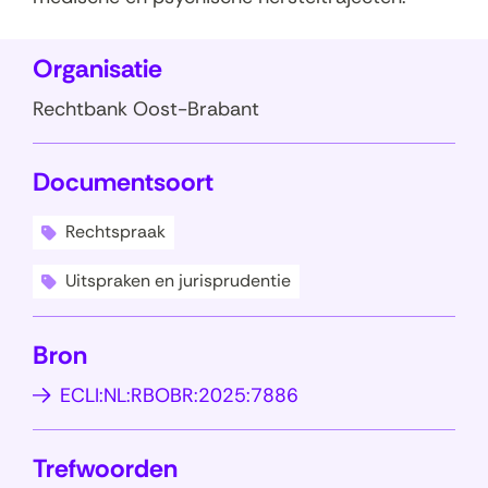
Organisatie
Rechtbank Oost-Brabant
Documentsoort
Rechtspraak
Uitspraken en jurisprudentie
Bron
(
ECLI:NL:RBOBR:2025:7886
o
p
Trefwoorden