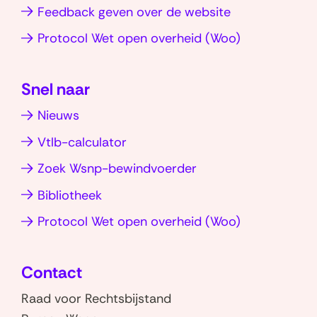
Feedback geven over de website
(opent
Protocol Wet open overheid (Woo)
in
nieuw
Snel naar
venster)
Nieuws
Vtlb-calculator
Zoek Wsnp-bewindvoerder
Bibliotheek
(opent
Protocol Wet open overheid (Woo)
in
nieuw
Contact
venster)
Raad voor Rechtsbijstand