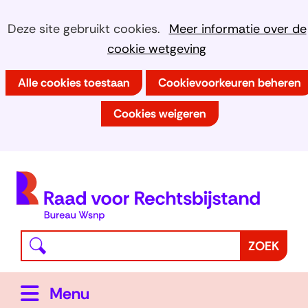
Ga
Cookies
Hier
Deze site gebruikt cookies.
Meer informatie over de
naar
kan
cookie wetgeving
toestaan?
de
het
inhoud
Alle cookies toestaan
Cookievoorkeuren beheren
gebruik
van
Cookies weigeren
cookies
op
deze
(
website
h
worden
toegestaan
Waar
Z
ZOEK
of
bent
o
geweigerd.
u
e
Uitklappen
Menu
naar
k