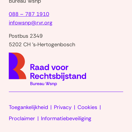
Bureau Wsnp
088 – 787 1910
infowsnp@rvr.org
Postbus 2349
5202 CH 's‑Hertogenbosch
(naar
homep
Toegankelijkheid
Privacy
Cookies
Proclaimer
Informatiebeveiliging
LinkedIn