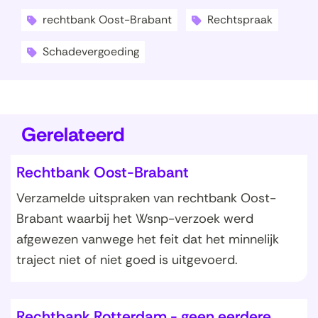
e
rechtbank Oost-Brabant
Rechtspraak
n
t
Schadevergoeding
i
n
n
i
Gerelateerd
e
u
Rechtbank Oost-Brabant
w
Verzamelde uitspraken van rechtbank Oost-
v
Brabant waarbij het Wsnp-verzoek werd
e
afgewezen vanwege het feit dat het minnelijk
n
traject niet of niet goed is uitgevoerd.
s
t
e
Rechtbank Rotterdam - geen eerdere