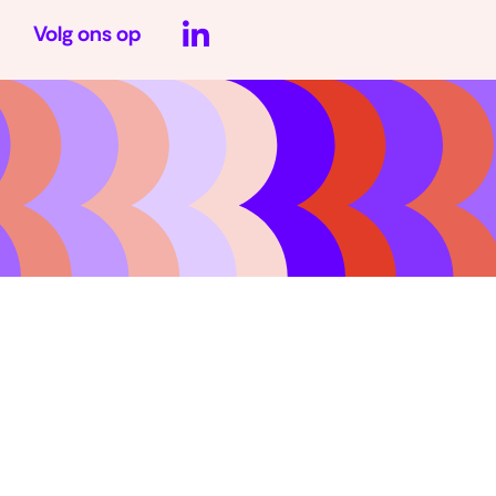
Volg ons op
(opent
in
nieuw
venster)