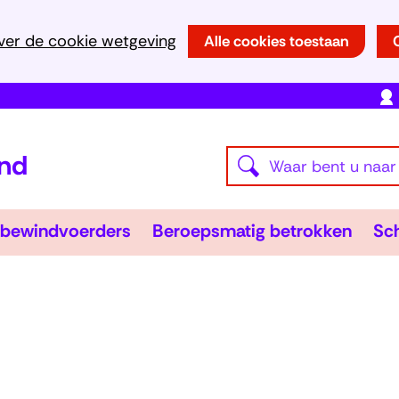
Ga
ver de cookie wetgeving
Alle cookies toestaan
naar
de
inhoud
(naar
Waar
homepage)
Z
bent
o
u
e
Wsnp-
Bero
bewindvoerders
Beroepsmatig betrokken
Sch
naar
en
bewindvoerders
Uitklappen
betr
Uitk
k
op
e
zoek?
n