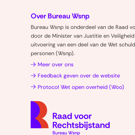
e
Over Bureau Wsnp
l
e
Bureau Wsnp is onderdeel van de Raad voo
n
door de Minister van Justitie en Veilighei
o
uitvoering van een deel van de Wet schuld
p
personen (Wsnp).
L
i
Meer over ons
n
Feedback geven over de website
k
(op
Protocol Wet open overheid (Woo)
e
in
d
nie
I
n
vens
(opent
in