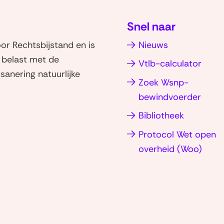
Snel naar
r Rechtsbijstand en is
Nieuws
d belast met de
Vtlb-calculator
sanering natuurlijke
Zoek Wsnp-
bewindvoerder
Bibliotheek
Protocol Wet open
ent
(ope
overheid (Woo)
in
(naar
uw
nieu
homepage)
ter)
venst