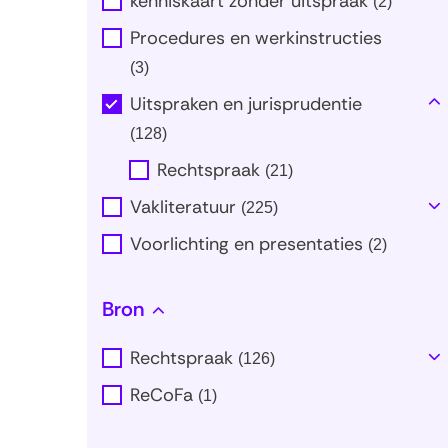
kenniskaart zonder uitspraak
(
2
)
Procedures en werkinstructies
(
3
)
Uitspraken en jurisprudentie
T
I
m
(
128
)
Rechtspraak
(
21
)
Vakliteratuur
(
225
)
T
al
Voorlichting en presentaties
(
2
)
Bron
Rechtspraak
(
126
)
T
al
ReCoFa
(
1
)