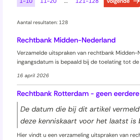
resultaten
1-10
11-20
...
121-128
volgende
Aantal resultaten: 128
oon
nklappen
Rechtbank Midden-Nederland
inder
Verzamelde uitspraken van rechtbank Midden-N
ingangsdatum is bepaald bij de toelating tot d
oon
les
16 april 2026
Rechtbank Rotterdam - geen eerder
De datum die bij dit artikel vermel
oon
les
deze kenniskaart voor het laatst is 
Hier vindt u een verzameling uitspraken van re