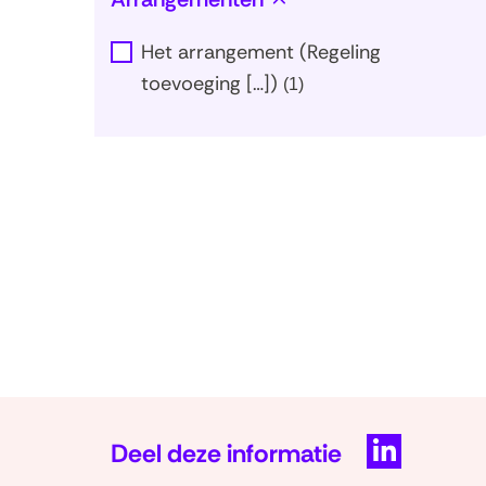
Het arrangement (Regeling
toevoeging […])
(
1
)
Deel deze informatie
D