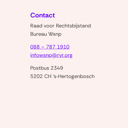
Contact
Raad voor Rechtsbijstand
Bureau Wsnp
088 – 787 1910
infowsnp@rvr.org
Postbus 2349
5202 CH 's‑Hertogenbosch
nt
w
er)