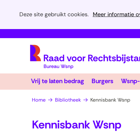
Cookies
Deze site gebruikt cookies.
Meer informatie o
toestaan?
Hier
kan
het
gebruik
van
cookies
Vrij
Burgers
op
Vrij te laten bedrag
Burgers
Wsnp-
te
Uitklappen
Uitklapp
deze
laten
bedrag
website
Home
Bibliotheek
Kennisbank Wsnp
worden
toegestaan
Kennisbank Wsnp
of
geweigerd.