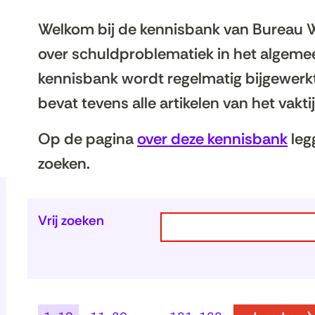
Welkom bij de kennisbank van Bureau Ws
over schuldproblematiek in het algemee
kennisbank wordt regelmatig bijgewerk
bevat tevens alle artikelen van het vakt
Op de pagina
over deze kennisbank
legg
zoeken.
Zoeken
Vrij zoeken
binnen
de
index