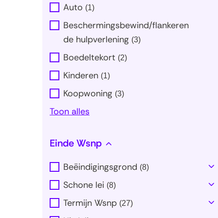
al
Auto
(
1
)
Beschermingsbewind/flankeren
de hulpverlening
(
3
)
Boedeltekort
(
2
)
Kinderen
(
1
)
Koopwoning
(
3
)
Uitklappen
Toon alles
Einde Wsnp
Beëindigingsgrond
(
8
)
T
al
Schone lei
(
8
)
T
al
Termijn Wsnp
(
27
)
T
al