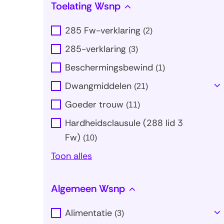
Toelating Wsnp
285 Fw-verklaring
(
2
)
285-verklaring
(
3
)
Beschermingsbewind
(
1
)
Dwangmiddelen
(
21
)
T
al
Goeder trouw
(
11
)
Hardheidsclausule (288 lid 3
Fw)
(
10
)
Uitklappen
Toon alles
Algemeen Wsnp
Alimentatie
(
3
)
T