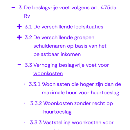
g
3.
De beslagvrije voet volgens art. 475da
i
Rv
n
3.1
De verschillende leefsituaties
g
3.2
De verschillende groepen
b
schuldenaren op basis van het
e
belastbaar inkomen
s
3.3
Verhoging beslagvrije voet voor
l
woonkosten
a
3.3.1
Woonlasten die hoger zijn dan de
g
maximale huur voor huurtoeslag
v
3.3.2
Woonkosten zonder recht op
r
huurtoeslag
i
3.3.3
Vaststelling woonkosten voor
j