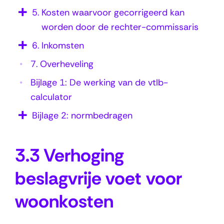
k
5.
Kosten waarvoor gecorrigeerd kan
o
worden door de rechter-commissaris
s
6.
Inkomsten
t
7.
Overheveling
e
Bijlage 1: De werking van de vtlb-
n
calculator
Bijlage 2: normbedragen
3.3 Verhoging
beslagvrije voet voor
woonkosten