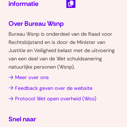
D
D
M
D
P
2
3
informatie
e
e
a
o
r
.
.
K
l
l
i
w
i
1
1
o
Over Bureau Wsnp
e
e
l
n
n
B
p
W
n
n
d
l
t
Bureau Wsnp is onderdeel van de Raad voor
i
e
o
o
o
e
o
e
e
Rechtsbijstand en is door de Minister van
r
o
p
p
z
a
n
e
Justitie en Veiligheid belast met de uitvoering
e
n
W
L
e
d
r
van een deel van de Wet schuldsanering
k
l
h
i
p
P
l
natuurlijke personen (Wsnp).
e
a
a
n
a
D
i
n
s
Meer over ons
t
k
g
F
n
i
t
s
e
i
-
k
Feedback geven over de website
n
e
a
d
n
v
(opent
Protocol Wet open overheid (Woo)
g
p
I
n
a
e
in
p
n
r
b
d
nieuw
(opent
(opent
s
e
i
Snel naar
venster)
in
in
i
s
e