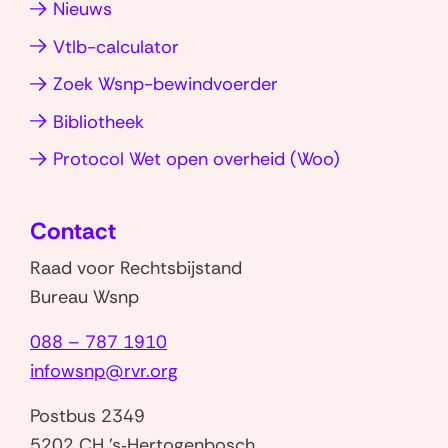
Nieuws
nieuw
nieuw
e
l
h
venster)
venster)
Vtlb-calculator
a
o
g
g
Zoek Wsnp-bewindvoerder
v
e
Bibliotheek
r
r
(opent
Protocol Wet open overheid (Woo)
i
z
in
j
i
nieuw
e
j
Contact
venster)
v
n
Raad voor Rechtsbijstand
o
d
Bureau Wsnp
e
a
088 – 787 1910
t
n
infowsnp@rvr.org
b
d
i
e
Postbus 2349
j
m
5202 CH 's‑Hertogenbosch