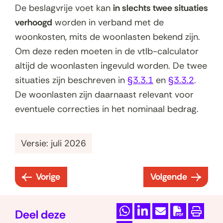
De beslagvrije voet kan
in slechts twee situaties
verhoogd
worden in verband met de
woonkosten, mits de woonlasten bekend zijn.
Om deze reden moeten in de vtlb-calculator
altijd de woonlasten ingevuld worden. De twee
situaties zijn beschreven in
§3.3.1
en
§3.3.2
.
De woonlasten zijn daarnaast relevant voor
eventuele correcties in het nominaal bedrag.
Versie: juli 2026
Vorige
Volgende
:
:
3
3
.
.
Deel deze