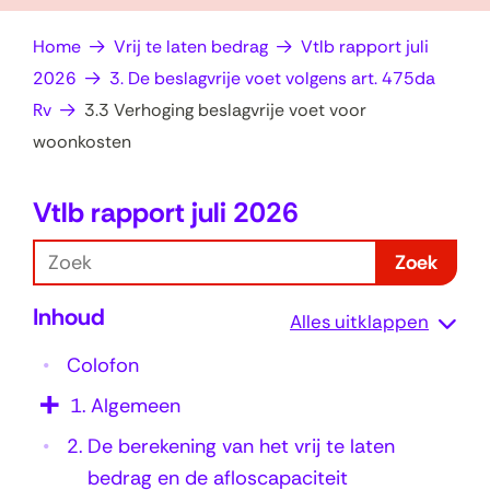
op
e
Home
Vrij te laten bedrag
Vtlb rapport juli
zoek?
n
2026
3. De beslagvrije voet volgens art. 475da
Rv
3.3 Verhoging beslagvrije voet voor
woonkosten
Vtlb rapport juli 2026
3
.
Z
Zoek
3
o
Inhoud
e
V
Alles uitklappen
k
e
Colofon
r
1.
Algemeen
h
2.
De berekening van het vrij te laten
o
bedrag en de afloscapaciteit