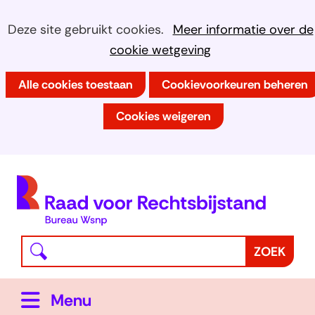
Ga
Cookies
Hier
Deze site gebruikt cookies.
Meer informatie over de
naar
kan
cookie wetgeving
toestaan?
de
het
inhoud
Alle cookies toestaan
Cookievoorkeuren beheren
gebruik
van
Cookies weigeren
cookies
op
deze
(
website
h
worden
toegestaan
Waar
Z
ZOEK
of
bent
o
geweigerd.
u
e
Uitklappen
Menu
naar
k