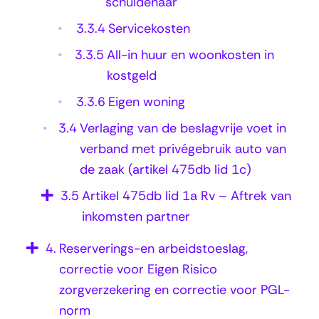
schuldenaar
e
3.3.4
Servicekosten
v
3.3.5
All-in huur en woonkosten in
o
kostgeld
e
3.3.6
Eigen woning
t
3.4
Verlaging van de beslagvrije voet in
v
verband met privégebruik auto van
o
de zaak (artikel 475db lid 1c)
o
3.5
Artikel 475db lid 1a Rv – Aftrek van
r
inkomsten partner
w
4.
Reserverings-en arbeidstoeslag,
o
correctie voor Eigen Risico
o
zorgverzekering en correctie voor PGL-
n
norm