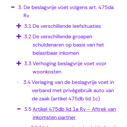
e
3.
De beslagvrije voet volgens art. 475da
l
Rv
4
3.1
De verschillende leefsituaties
7
3.2
De verschillende groepen
5
schuldenaren op basis van het
d
belastbaar inkomen
b
3.3
Verhoging beslagvrije voet voor
l
woonkosten
i
3.4
Verlaging van de beslagvrije voet in
d
verband met privégebruik auto van
1
de zaak (artikel 475db lid 1c)
a
3.5
Artikel 475db lid 1a Rv – Aftrek van
R
inkomsten partner
v