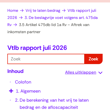
op
e
Home
Vrij te laten bedrag
Vtlb rapport juli
zoek?
n
2026
3. De beslagvrije voet volgens art. 475da
Rv
3.5 Artikel 475db lid 1a Rv – Aftrek van
inkomsten partner
Vtlb rapport juli 2026
3
.
Z
Zoek
5
o
Inhoud
e
A
Alles uitklappen
k
r
Colofon
t
1.
Algemeen
i
2.
De berekening van het vrij te laten
k
bedrag en de afloscapaciteit