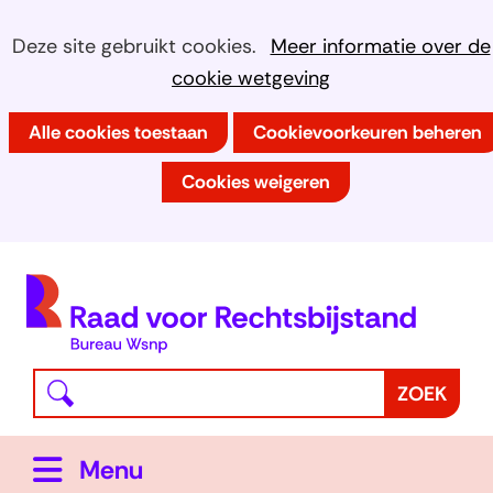
Ga
Cookies
Hier
Deze site gebruikt cookies.
Meer informatie over de
naar
kan
cookie wetgeving
toestaan?
de
het
inhoud
Alle cookies toestaan
Cookievoorkeuren beheren
gebruik
van
Cookies weigeren
cookies
op
deze
(
website
h
worden
toegestaan
Waar
Z
ZOEK
of
bent
o
geweigerd.
u
e
Uitklappen
Menu
naar
k