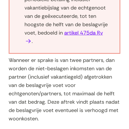
n
t
vakantiebijslag van de echtgenoot
n
i
van de geëxecuteerde, tot ten
i
n
hoogste de helft van de beslagvrije
e
n
(
voet, bedoeld in
artikel 475da Rv
u
i
o
.
w
e
p
v
u
e
Wanneer er sprake is van twee partners, dan
e
w
n
worden de niet-beslagen inkomsten van de
n
v
t
partner (inclusief vakantiegeld) afgetrokken
s
e
i
van de beslagvrije voet voor
t
n
n
echtgenoten/partners, tot maximaal de helft
e
s
n
van dat bedrag. Deze aftrek vindt plaats nadat
r
t
i
de beslagvrije voet eventueel is verhoogd met
)
e
e
woonkosten.
r
u