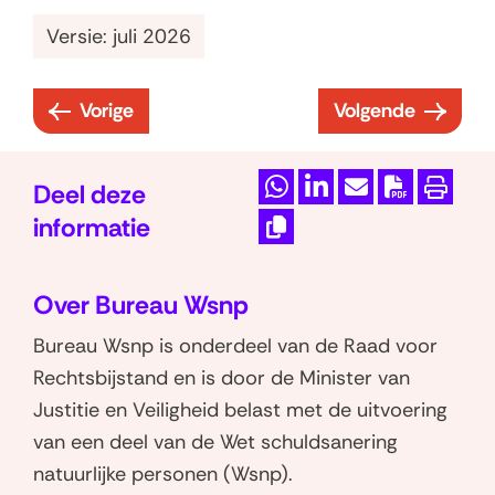
)
w
Versie: juli 2026
v
e
Vorige
Volgende
n
:
:
s
3
3
t
.
.
Deel deze
e
D
D
M
D
P
4
5
informatie
r
e
e
a
o
r
V
.
K
)
l
l
i
w
i
e
1
o
Over Bureau Wsnp
e
e
l
n
n
r
p
I
n
n
d
l
t
Bureau Wsnp is onderdeel van de Raad voor
i
l
n
o
o
e
o
e
e
Rechtsbijstand en is door de Minister van
a
k
p
p
z
a
n
e
Justitie en Veiligheid belast met de uitvoering
g
o
W
L
e
d
r
van een deel van de Wet schuldsanering
i
m
h
i
p
P
l
natuurlijke personen (Wsnp).
n
e
a
n
a
D