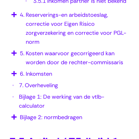
3.5.1
Inkomen partner is niet bekend
–
4.
Reserverings-en arbeidstoeslag,
A
correctie voor Eigen Risico
f
zorgverzekering en correctie voor PGL-
t
norm
r
5.
Kosten waarvoor gecorrigeerd kan
e
worden door de rechter-commissaris
k
6.
Inkomsten
v
7.
Overheveling
a
Bijlage 1: De werking van de vtlb-
n
calculator
i
Bijlage 2: normbedragen
n
k