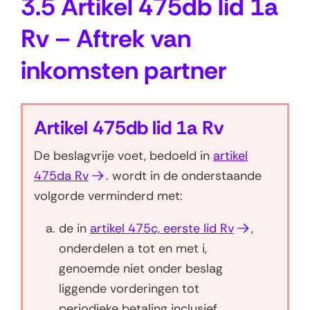
3.5 Artikel 475db lid 1a
o
m
Rv – Aftrek van
s
inkomsten partner
t
e
n
Artikel 475db lid 1a Rv
p
De beslagvrije voet, bedoeld in
artikel
a
(
475da Rv
. wordt in de onderstaande
r
o
volgorde verminderd met:
t
p
(
de in
artikel 475c, eerste lid Rv
,
n
e
o
onderdelen a tot en met i,
e
n
p
genoemde niet onder beslag
t
r
e
liggende vorderingen tot
i
n
periodieke betaling inclusief