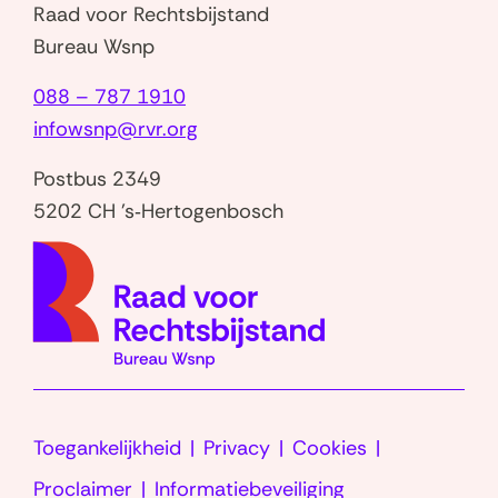
j
e
Raad voor Rechtsbijstand
e
k
Bureau Wsnp
v
e
088 – 787 1910
o
n
infowsnp@rvr.org
e
d
t
Postbus 2349
i
5202 CH 's‑Hertogenbosch
n
(naar
v
homep
e
r
b
a
n
Toegankelijkheid
Privacy
Cookies
d
m
Proclaimer
Informatiebeveiliging