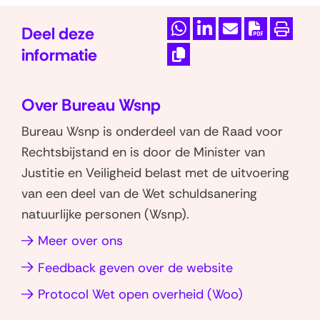
6
6
.
.
Deel deze
D
D
M
D
P
2
2
informatie
e
e
a
o
r
.
.
K
l
l
i
w
i
6
8
o
Over Bureau Wsnp
e
e
l
n
n
K
p
I
n
n
d
l
t
Bureau Wsnp is onderdeel van de Raad voor
i
i
n
o
o
e
o
e
e
Rechtsbijstand en is door de Minister van
n
k
p
p
z
a
n
e
Justitie en Veiligheid belast met de uitvoering
d
o
W
L
e
d
r
van een deel van de Wet schuldsanering
g
m
h
i
p
P
l
natuurlijke personen (Wsnp).
e
s
a
n
a
D
i
b
t
Meer over ons
t
k
g
F
n
o
e
s
e
i
-
k
Feedback geven over de website
n
n
a
d
n
v
(opent
Protocol Wet open overheid (Woo)
d
p
I
u
a
e
in
p
n
r