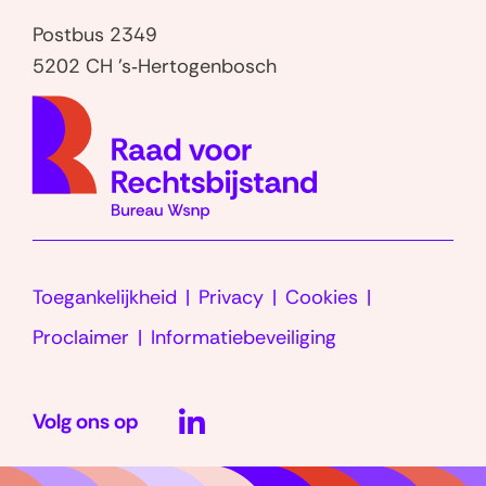
Postbus 2349
5202 CH 's‑Hertogenbosch
(naar
homep
Toegankelijkheid
Privacy
Cookies
Proclaimer
Informatiebeveiliging
LinkedIn
Volg ons op
(opent
in