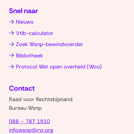
e
i
nieuw
(opent
(opent
s
n
t
Snel naar
venster)
in
in
i
b
o
Nieuws
nieuw
nieuw
e
u
v
venster)
venster)
Vtlb-calculator
d
e
g
r
Zoek Wsnp-bewindvoerder
e
w
Bibliotheek
t
e
(opent
Protocol Wet open overheid (Woo)
(
r
in
K
k
nieuw
G
Contact
venster)
B
Raad voor Rechtsbijstand
)
Bureau Wsnp
088 – 787 1910
infowsnp@rvr.org