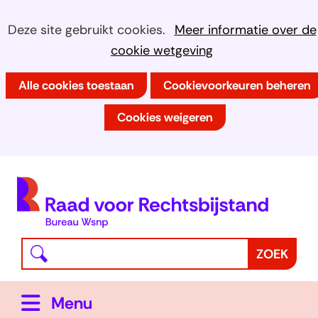
Ga
Cookies
Hier
Deze site gebruikt cookies.
Meer informatie over de
naar
kan
cookie wetgeving
toestaan?
de
het
inhoud
Alle cookies toestaan
Cookievoorkeuren beheren
gebruik
van
Cookies weigeren
cookies
op
deze
(
website
h
worden
toegestaan
Waar
Z
ZOEK
of
bent
o
geweigerd.
u
e
Uitklappen
Menu
naar
k