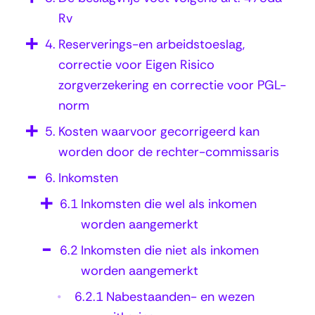
t
Rv
o
4.
Reserverings-en arbeidstoeslag,
e
correctie voor Eigen Risico
s
zorgverzekering en correctie voor PGL-
l
norm
a
5.
Kosten waarvoor gecorrigeerd kan
g
worden door de rechter-commissaris
6.
Inkomsten
6.1
Inkomsten die wel als inkomen
worden aangemerkt
6.2
Inkomsten die niet als inkomen
worden aangemerkt
6.2.1
Nabestaanden- en wezen