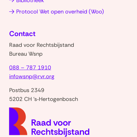
Bibliotheek
o
o
(opent
Protocol Wet open overheid (Woo)
s
s
in
t
t
nieuw
e
e
Contact
venster)
n
n
Raad voor Rechtsbijstand
v
i
Bureau Wsnp
o
n
088 – 787 1910
o
k
infowsnp@rvr.org
r
o
s
s
Postbus 2349
c
t
5202 CH 's‑Hertogenbosch
h
g
(naar
u
e
homep
l
l
d
d