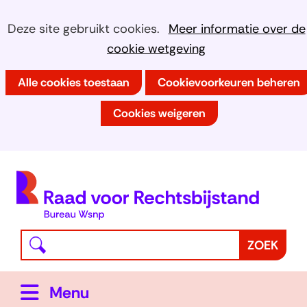
Ga
Cookies
Hier
Deze site gebruikt cookies.
Meer informatie over de
naar
kan
cookie wetgeving
toestaan?
de
het
inhoud
Alle cookies toestaan
Cookievoorkeuren beheren
gebruik
van
Cookies weigeren
cookies
op
deze
(
website
h
worden
toegestaan
Waar
Z
ZOEK
of
bent
o
geweigerd.
u
e
Uitklappen
Menu
naar
k