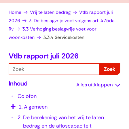
op
e
Home
Vrij te laten bedrag
Vtlb rapport juli
zoek?
n
2026
3. De beslagvrije voet volgens art. 475da
Rv
3.3 Verhoging beslagvrije voet voor
woonkosten
3.3.4 Servicekosten
Vtlb rapport juli 2026
3
.
Z
Zoek
3
o
Inhoud
e
.
Alles uitklappen
k
4
Colofon
S
1.
Algemeen
e
2.
De berekening van het vrij te laten
r
bedrag en de afloscapaciteit