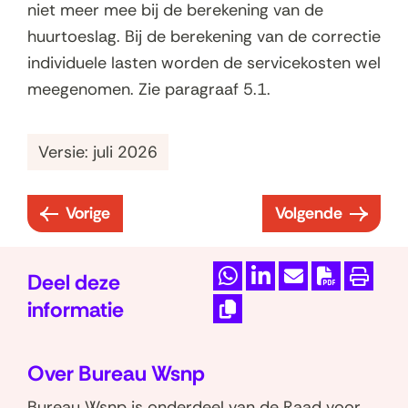
niet meer mee bij de berekening van de
huurtoeslag. Bij de berekening van de correctie
individuele lasten worden de servicekosten wel
meegenomen. Zie paragraaf 5.1.
Versie: juli 2026
Vorige
Volgende
:
:
3
3
.
.
Deel deze
D
D
M
D
P
3
3
informatie
e
e
a
o
r
.
.
K
l
l
i
w
i
3
5
o
Over Bureau Wsnp
e
e
l
n
n
V
p
A
n
n
d
l
t
Bureau Wsnp is onderdeel van de Raad voor