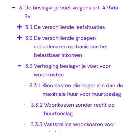
v
3.
De beslagvrije voet volgens art. 475da
i
Rv
c
3.1
De verschillende leefsituaties
e
3.2
De verschillende groepen
k
schuldenaren op basis van het
o
belastbaar inkomen
s
3.3
Verhoging beslagvrije voet voor
t
woonkosten
e
3.3.1
Woonlasten die hoger zijn dan de
n
maximale huur voor huurtoeslag
3.3.2
Woonkosten zonder recht op
huurtoeslag
3.3.3
Vaststelling woonkosten voor