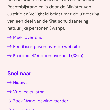
i
a
l
o
o
e
o
e
e
Rechtsbijstand en is door de Minister van
s
l
p
p
z
a
n
e
Justitie en Veiligheid belast met de uitvoering
t
-
W
L
e
d
r
van een deel van de Wet schuldsanering
s
i
h
i
p
P
l
natuurlijke personen (Wsnp).
t
n
a
n
a
D
i
e
h
Meer over ons
t
k
g
F
n
l
u
s
e
i
-
k
Feedback geven over de website
l
u
a
d
n
v
(opent
Protocol Wet open overheid (Woo)
i
p
I
r
a
e
in
p
n
r
n
e
nieuw
(opent
(opent
s
g
n
Snel naar
venster)
in
in
i
w
w
Nieuws
nieuw
nieuw
e
o
o
venster)
venster)
Vtlb-calculator
o
o
n
n
Zoek Wsnp-bewindvoerder
k
k