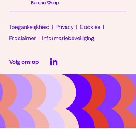
e
n
a
Toegankelijkheid
Privacy
Cookies
a
r
Proclaimer
Informatiebeveiliging
LinkedIn
Volg ons op
(opent
in
nieuw
venster)