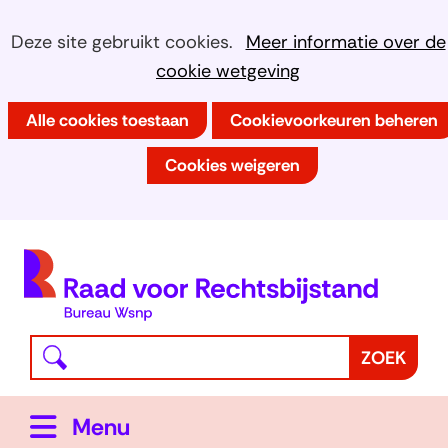
Ga
Cookies
Hier
Deze site gebruikt cookies.
Meer informatie over de
naar
kan
cookie wetgeving
toestaan?
de
het
inhoud
Alle cookies toestaan
Cookievoorkeuren beheren
gebruik
van
Cookies weigeren
cookies
op
deze
(
website
h
worden
toegestaan
Waar
Z
ZOEK
of
bent
o
geweigerd.
u
e
Uitklappen
Menu
naar
k