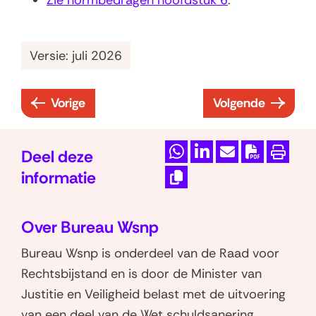
Versie: juli 2026
Vorige
Volgende
:
:
B
H
i
o
Deel deze
D
D
M
D
P
j
o
informatie
e
e
a
o
r
l
f
K
l
l
i
w
i
a
d
o
Over Bureau Wsnp
e
e
l
n
n
g
p
s
n
n
d
l
t
Bureau Wsnp is onderdeel van de Raad voor
i
e
t
o
o
e
o
e
e
Rechtsbijstand en is door de Minister van
1
u
p
p
z
a
n
e
Justitie en Veiligheid belast met de uitvoering
:
k
W
L
e
d
r
van een deel van de Wet schuldsanering