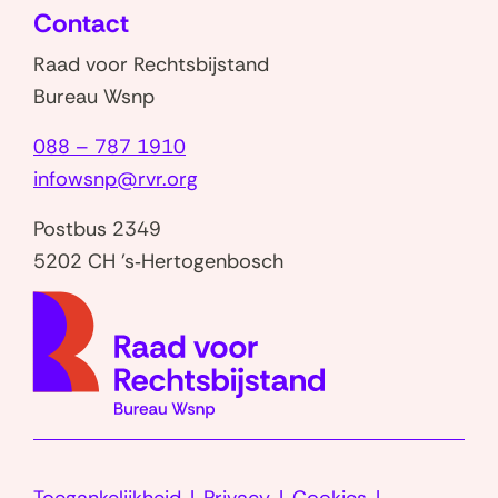
nieuw
l
Contact
venster)
b
Raad voor Rechtsbijstand
-
Bureau Wsnp
c
088 – 787 1910
a
infowsnp@rvr.org
l
c
Postbus 2349
u
5202 CH 's‑Hertogenbosch
l
(naar
a
homep
t
o
r