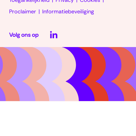
Toegankelijkheid
Privacy
Cookies
Proclaimer
Informatiebeveiliging
LinkedIn
Volg ons op
(opent
in
nieuw
venster)