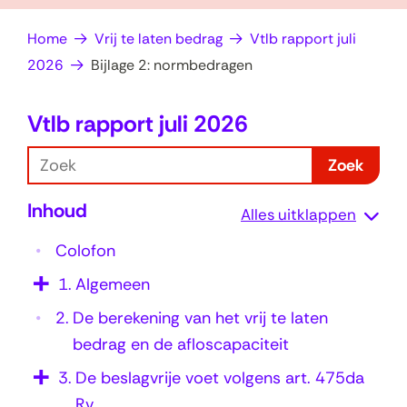
op
e
Home
Vrij te laten bedrag
Vtlb rapport juli
zoek?
n
2026
Bijlage 2: normbedragen
Vtlb rapport juli 2026
B
i
Z
Zoek
j
o
Inhoud
e
l
Alles uitklappen
k
a
Colofon
g
1.
Algemeen
e
2.
De berekening van het vrij te laten
2
bedrag en de afloscapaciteit
:
3.
De beslagvrije voet volgens art. 475da
n
Rv