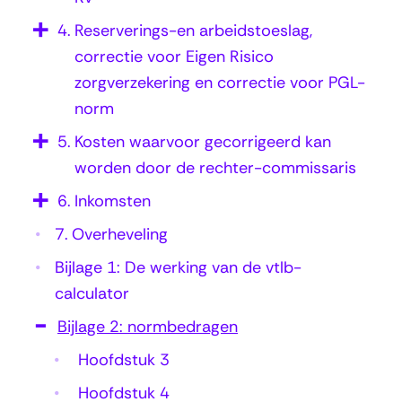
o
4.
Reserverings-en arbeidstoeslag,
r
correctie voor Eigen Risico
m
zorgverzekering en correctie voor PGL-
b
norm
e
5.
Kosten waarvoor gecorrigeerd kan
d
worden door de rechter-commissaris
r
6.
Inkomsten
a
7.
Overheveling
g
Bijlage 1: De werking van de vtlb-
e
calculator
n
Bijlage 2: normbedragen
Hoofdstuk 3
Hoofdstuk 4