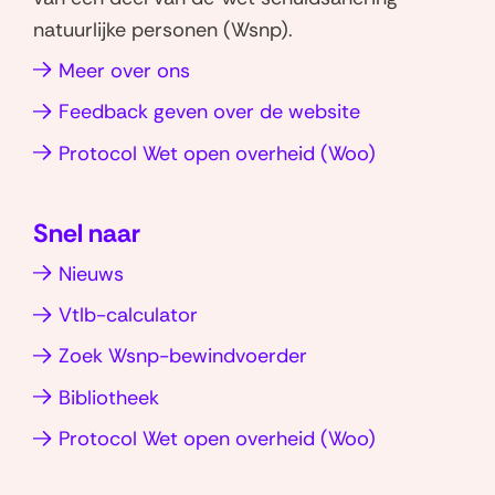
D
3
h
i
p
P
l
natuurlijke personen (Wsnp).
e
a
n
a
D
i
w
Meer over ons
t
k
g
F
n
e
s
e
i
-
k
Feedback geven over de website
r
a
d
n
v
(opent
Protocol Wet open overheid (Woo)
k
p
I
a
e
in
p
n
r
i
nieuw
(opent
(opent
s
n
Snel naar
venster)
in
in
i
g
Nieuws
nieuw
nieuw
e
v
venster)
venster)
Vtlb-calculator
a
n
Zoek Wsnp-bewindvoerder
d
Bibliotheek
e
(opent
Protocol Wet open overheid (Woo)
v
in
t