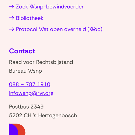
a
s
Zoek Wsnp-bewindvoerder
n
p
Bibliotheek
d
e
(opent
Protocol Wet open overheid (Woo)
m
c
in
e
i
nieuw
t
f
Contact
venster)
m
i
Raad voor Rechtsbijstand
e
e
Bureau Wsnp
e
k
088 – 787 1910
r
e
infowsnp@rvr.org
d
z
e
i
Postbus 2349
r
e
5202 CH 's‑Hertogenbosch
j
k
(naar
a
t