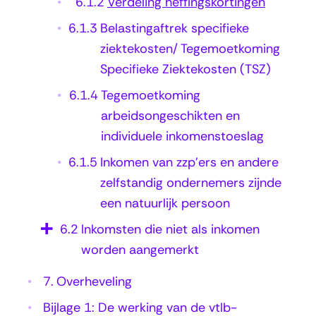
6.1.2
Verdeling heffingskortingen
k
6.1.3
Belastingaftrek specifieke
o
ziektekosten/ Tegemoetkoming
r
Specifieke Ziektekosten (TSZ)
t
6.1.4
Tegemoetkoming
i
arbeidsongeschikten en
n
individuele inkomenstoeslag
g
6.1.5
Inkomen van zzp’ers en andere
e
zelfstandig ondernemers zijnde
een natuurlijk persoon
n
6.2
Inkomsten die niet als inkomen
worden aangemerkt
7.
Overheveling
Bijlage 1: De werking van de vtlb-