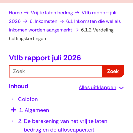
op
e
Home
Vrij te laten bedrag
Vtlb rapport juli
zoek?
n
2026
6. Inkomsten
6.1 Inkomsten die wel als
inkomen worden aangemerkt
6.1.2 Verdeling
heffingskortingen
Vtlb rapport juli 2026
6
.
Z
Zoek
1
o
Inhoud
e
.
Alles uitklappen
k
2
Colofon
V
1.
Algemeen
e
2.
De berekening van het vrij te laten
r
bedrag en de afloscapaciteit