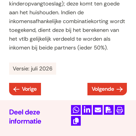
kinderopvangtoeslag); deze komt ten goede
aan het huishouden. Indien de
inkomensafhankelijke combinatiekorting wordt
toegekend, dient deze bij het berekenen van
het vtlb gelijkelijk verdeeld te worden als
inkomen bij beide partners (ieder 50%).
Versie: juli 2026
Vorige
Volgende
:
:
6
6
.
.
Deel deze
D
D
M
D
P
1
1
informatie
e
e
a
o
r
.
.
K
l
l
i
w
i