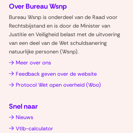
1
3
o
Over Bureau Wsnp
e
e
l
n
n
I
p
B
n
n
d
l
t
Bureau Wsnp is onderdeel van de Raad voor
i
n
e
o
o
e
o
e
e
Rechtsbijstand en is door de Minister van
k
l
p
p
z
a
n
e
Justitie en Veiligheid belast met de uitvoering
o
a
W
L
e
d
r
van een deel van de Wet schuldsanering
m
s
h
i
p
P
l
natuurlijke personen (Wsnp).
s
t
a
n
a
D
i
t
i
Meer over ons
t
k
g
F
n
e
n
s
e
i
-
k
Feedback geven over de website
n
g
a
d
n
v
(opent
Protocol Wet open overheid (Woo)
i
p
I
a
a
e
in
p
n
r
n
f
nieuw
(opent
(opent
s
v
t
Snel naar
venster)
in
in
i
e
r
Nieuws
nieuw
nieuw
e
r
e
venster)
venster)
Vtlb-calculator
b
k