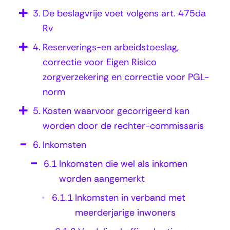
d
3.
De beslagvrije voet volgens art. 475da
e
Rv
l
4.
Reserverings-en arbeidstoeslag,
i
correctie voor Eigen Risico
n
zorgverzekering en correctie voor PGL-
g
norm
h
5.
Kosten waarvoor gecorrigeerd kan
e
worden door de rechter-commissaris
f
6.
Inkomsten
f
6.1
Inkomsten die wel als inkomen
i
worden aangemerkt
n
6.1.1
Inkomsten in verband met
g
meerderjarige inwoners
s