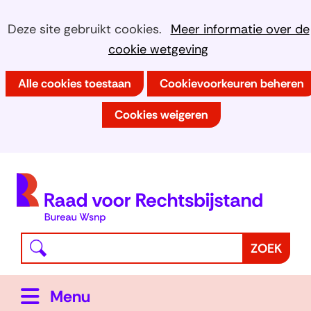
Ga
Cookies
Hier
Deze site gebruikt cookies.
Meer informatie over de
naar
kan
cookie wetgeving
toestaan?
de
het
inhoud
Alle cookies toestaan
Cookievoorkeuren beheren
gebruik
van
Cookies weigeren
cookies
op
deze
(
website
h
worden
toegestaan
Waar
Z
ZOEK
of
bent
o
geweigerd.
u
e
Uitklappen
Menu
naar
k