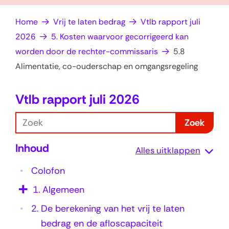
op
e
Home
Vrij te laten bedrag
Vtlb rapport juli
zoek?
n
2026
5. Kosten waarvoor gecorrigeerd kan
worden door de rechter-commissaris
5.8
Alimentatie, co-ouderschap en omgangsregeling
Vtlb rapport juli 2026
5
.
Z
Zoek
8
o
Inhoud
e
A
Alles uitklappen
k
l
Colofon
i
1.
Algemeen
m
2.
De berekening van het vrij te laten
e
bedrag en de afloscapaciteit