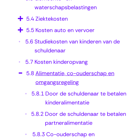
waterschapsbelastingen
r
s
5.4
Ziektekosten
c
5.5
Kosten auto en vervoer
h
5.6
Studiekosten van kinderen van de
a
schuldenaar
p
5.7
Kosten kinderopvang
e
5.8
Alimentatie, co-ouderschap en
n
omgangsregeling
o
5.8.1
Door de schuldenaar te betalen
m
kinderalimentatie
g
5.8.2
Door de schuldenaar te betalen
a
partneralimentatie
n
5.8.3
Co-ouderschap en