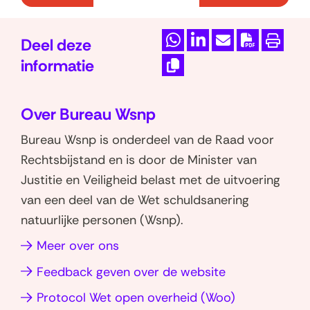
:
:
5
5
.
.
Deel deze
D
D
M
D
P
7
8
informatie
e
e
a
o
r
K
.
K
l
l
i
w
i
o
1
o
Over Bureau Wsnp
e
e
l
n
n
s
p
D
n
n
d
l
t
Bureau Wsnp is onderdeel van de Raad voor
i
t
o
o
o
e
o
e
e
Rechtsbijstand en is door de Minister van
e
o
p
p
z
a
n
e
Justitie en Veiligheid belast met de uitvoering
n
r
W
L
e
d
r
van een deel van de Wet schuldsanering
k
d
h
i
p
P
l
natuurlijke personen (Wsnp).
i
e
a
n
a
D
i
n
s
Meer over ons
t
k
g
F
n
d
c
s
e
i
-
k
Feedback geven over de website
e
h
a
d
n
v
(opent
Protocol Wet open overheid (Woo)
r
p
I
u
a
e