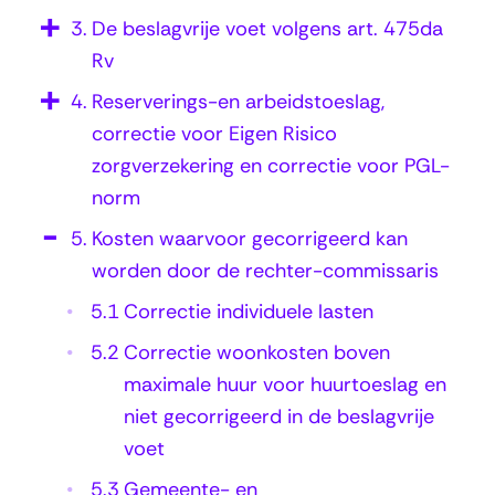
n
3.
De beslagvrije voet volgens art. 475da
t
Rv
a
4.
Reserverings-en arbeidstoeslag,
t
correctie voor Eigen Risico
i
zorgverzekering en correctie voor PGL-
e
norm
,
5.
Kosten waarvoor gecorrigeerd kan
c
worden door de rechter-commissaris
o
5.1
Correctie individuele lasten
-
5.2
Correctie woonkosten boven
o
maximale huur voor huurtoeslag en
u
niet gecorrigeerd in de beslagvrije
voet
d
e
5.3
Gemeente- en