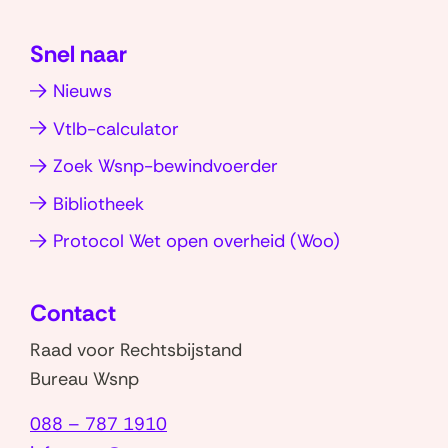
in
p
n
r
o
l
nieuw
(opent
(opent
s
p
d
Snel naar
venster)
in
in
i
v
e
Nieuws
nieuw
nieuw
e
a
n
venster)
venster)
Vtlb-calculator
n
a
g
a
Zoek Wsnp-bewindvoerder
r
Bibliotheek
t
(opent
Protocol Wet open overheid (Woo)
e
in
b
nieuw
e
Contact
venster)
t
Raad voor Rechtsbijstand
a
Bureau Wsnp
l
088 – 787 1910
e