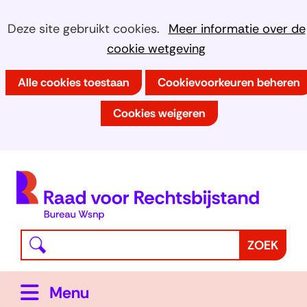
Ga
Cookies
Hier
Deze site gebruikt cookies.
Meer informatie over de
naar
kan
cookie wetgeving
toestaan?
de
het
inhoud
Alle cookies toestaan
Cookievoorkeuren beheren
gebruik
van
Cookies weigeren
cookies
op
deze
(
website
h
worden
toegestaan
Waar
Z
ZOEK
of
bent
o
geweigerd.
u
e
Uitklappen
Menu
naar
k