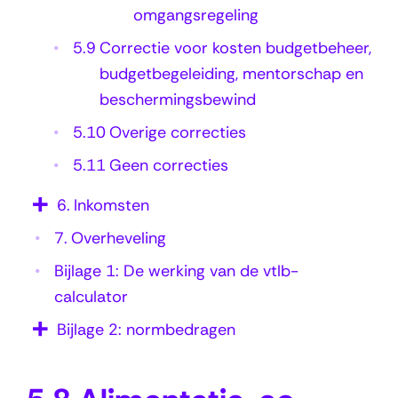
g
omgangsregeling
s
5.9
Correctie voor kosten budgetbeheer,
r
budgetbegeleiding, mentorschap en
e
beschermingsbewind
g
5.10
Overige correcties
e
5.11
Geen correcties
l
6.
Inkomsten
i
7.
Overheveling
n
g
Bijlage 1: De werking van de vtlb-
calculator
Bijlage 2: normbedragen