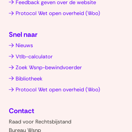
k
Feedback geven over de website
l
g
a
d
n
v
(opent
Protocol Wet open overheid (Woo)
a
p
I
e
a
e
in
p
n
r
g
l
nieuw
(opent
(opent
s
d
Snel naar
venster)
in
in
i
,
Nieuws
nieuw
nieuw
e
e
venster)
venster)
Vtlb-calculator
i
n
Zoek Wsnp-bewindvoerder
d
Bibliotheek
e
(opent
Protocol Wet open overheid (Woo)
j
in
a
nieuw
a
Contact
venster)
r
Raad voor Rechtsbijstand
s
Bureau Wsnp