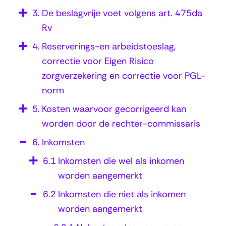
o
3.
De beslagvrije voet volgens art. 475da
m
Rv
s
4.
Reserverings-en arbeidstoeslag,
t
correctie voor Eigen Risico
e
zorgverzekering en correctie voor PGL-
n
norm
u
5.
Kosten waarvoor gecorrigeerd kan
i
worden door de rechter-commissaris
t
6.
Inkomsten
o
6.1
Inkomsten die wel als inkomen
v
worden aangemerkt
e
6.2
Inkomsten die niet als inkomen
r
worden aangemerkt
w