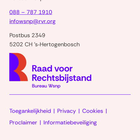
u
088 – 787 1910
i
infowsnp@rvr.org
t
k
Postbus 2349
e
5202 CH 's‑Hertogenbosch
r
(naar
i
homep
n
g
,
t
i
Toegankelijkheid
Privacy
Cookies
j
d
Proclaimer
Informatiebeveiliging
LinkedIn
s
p