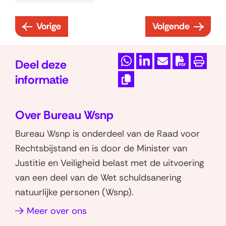
Vorige
Volgende
:
:
6
6
.
.
Deel deze
D
D
M
D
P
2
2
informatie
e
e
a
o
r
.
.
K
l
l
i
w
i
7
9
o
Over Bureau Wsnp
e
e
l
n
n
Z
p
V
n
n
d
l
t
Bureau Wsnp is onderdeel van de Raad voor
i
o
a
o
o
e
o
e
e
Rechtsbijstand en is door de Minister van
r
k
p
p
z
a
n
e
Justitie en Veiligheid belast met de uitvoering
g
a
W
L
e
d
r
van een deel van de Wet schuldsanering
t
n
h
i
p
P
l
natuurlijke personen (Wsnp).
o
t
a
n
a
D
i
e
i
Meer over ons
t
k
g
F
n
s
e
s
e
i
-