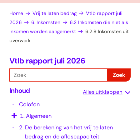
op
e
Home
Vrij te laten bedrag
Vtlb rapport juli
zoek?
n
2026
6. Inkomsten
6.2 Inkomsten die niet als
inkomen worden aangemerkt
6.2.8 Inkomsten uit
overwerk
Vtlb rapport juli 2026
6
.
Z
Zoek
2
o
Inhoud
e
.
Alles uitklappen
k
8
Colofon
I
1.
Algemeen
n
2.
De berekening van het vrij te laten
k
bedrag en de afloscapaciteit