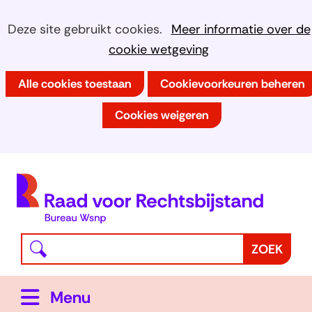
Ga
Cookies
Hier
Deze site gebruikt cookies.
Meer informatie over de
naar
kan
cookie wetgeving
toestaan?
de
het
inhoud
Alle cookies toestaan
Cookievoorkeuren beheren
gebruik
van
Cookies weigeren
cookies
op
deze
(
website
h
worden
toegestaan
Waar
Z
ZOEK
of
bent
o
geweigerd.
u
e
Uitklappen
Menu
naar
k