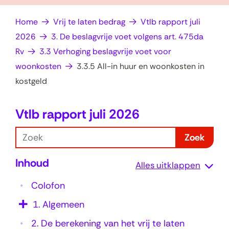
op
e
Home
Vrij te laten bedrag
Vtlb rapport juli
zoek?
n
2026
3. De beslagvrije voet volgens art. 475da
Rv
3.3 Verhoging beslagvrije voet voor
woonkosten
3.3.5 All-in huur en woonkosten in
kostgeld
Vtlb rapport juli 2026
3
.
Z
Zoek
3
o
Inhoud
e
.
Alles uitklappen
k
5
Colofon
A
1.
Algemeen
l
2.
De berekening van het vrij te laten