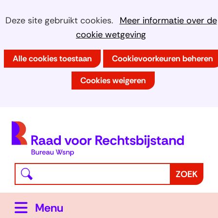
Ga
Cookies
Hier
Deze site gebruikt cookies.
Meer informatie over de
naar
kan
cookie wetgeving
toestaan?
de
het
inhoud
Alle cookies toestaan
Cookievoorkeuren beheren
gebruik
van
Cookies weigeren
cookies
op
deze
(
website
h
worden
toegestaan
Waar
Z
ZOEK
of
bent
o
geweigerd.
u
e
Uitklappen
Menu
naar
k