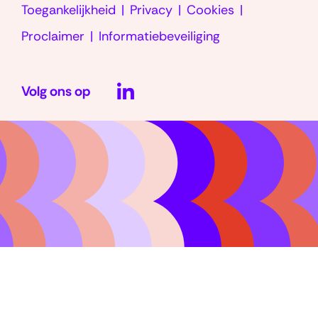
Toegankelijkheid
Privacy
Cookies
Proclaimer
Informatiebeveiliging
LinkedIn
Volg ons op
(opent
in
nieuw
venster)