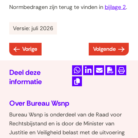
Normbedragen zijn terug te vinden in
bijlage 2
.
Versie: juli 2026
Vorige
Volgende
:
:
3
3
.
.
Deel deze
D
D
M
D
P
3
3
informatie
e
e
a
o
r
.
.
K
l
l
i
w
i
4
6
o
Over Bureau Wsnp
e
e
l
n
n
S
p
E
n
n
d
l
t
Bureau Wsnp is onderdeel van de Raad voor
i
e
i
o
o
e
o
e
e
Rechtsbijstand en is door de Minister van
r
g
p
p
z
a
n
e
Justitie en Veiligheid belast met de uitvoering
v
e
W
L
e
d