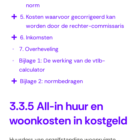
e
norm
l
5.
Kosten waarvoor gecorrigeerd kan
d
worden door de rechter-commissaris
6.
Inkomsten
7.
Overheveling
Bijlage 1: De werking van de vtlb-
calculator
Bijlage 2: normbedragen
3.3.5 All-in huur en
woonkosten in kostgeld
Huurders van onzelfstandige woonruimte