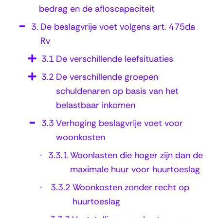
l
bedrag en de afloscapaciteit
-
3.
De beslagvrije voet volgens art. 475da
i
Rv
n
3.1
De verschillende leefsituaties
h
3.2
De verschillende groepen
u
schuldenaren op basis van het
u
belastbaar inkomen
r
3.3
Verhoging beslagvrije voet voor
e
woonkosten
n
3.3.1
Woonlasten die hoger zijn dan de
w
maximale huur voor huurtoeslag
o
3.3.2
Woonkosten zonder recht op
o
huurtoeslag
n