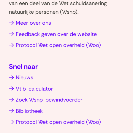
r
van een deel van de Wet schuldsanering
i
n
h
i
p
P
l
natuurlijke personen (Wsnp).
c
w
a
n
a
D
i
e
o
Meer over ons
t
k
g
F
n
k
n
s
e
i
-
k
Feedback geven over de website
o
i
a
d
n
v
(opent
Protocol Wet open overheid (Woo)
s
p
I
n
a
e
in
p
n
r
t
g
nieuw
(opent
(opent
s
e
Snel naar
venster)
in
in
i
n
Nieuws
nieuw
nieuw
e
venster)
venster)
Vtlb-calculator
Zoek Wsnp-bewindvoerder
Bibliotheek
(opent
Protocol Wet open overheid (Woo)
in