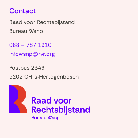
nieuw
Contact
venster)
Raad voor Rechtsbijstand
Bureau Wsnp
088 – 787 1910
infowsnp@rvr.org
Postbus 2349
5202 CH 's‑Hertogenbosch
(naar
homep