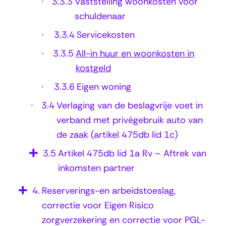
3.3.3
Vaststelling woonkosten voor
k
schuldenaar
o
3.3.4
Servicekosten
s
3.3.5
All-in huur en woonkosten in
t
kostgeld
e
3.3.6
Eigen woning
n
3.4
Verlaging van de beslagvrije voet in
i
verband met privégebruik auto van
n
de zaak (artikel 475db lid 1c)
k
3.5
Artikel 475db lid 1a Rv – Aftrek van
o
inkomsten partner
s
4.
Reserverings-en arbeidstoeslag,
t
correctie voor Eigen Risico
g
zorgverzekering en correctie voor PGL-